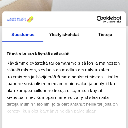
Suostumus
Yksityiskohdat
Tietoja
Henkilötiedot käsitellään
Tämä sivusto käyttää evästeitä
tietosuojaselosteiden mukaisesti
Käytämme evästeitä tarjoamamme sisällön ja mainosten
räätälöimiseen, sosiaalisen median ominaisuuksien
Jokainen arvostaa yksityisyyttään. Liiketoimintamme
tukemiseen ja kävijämäärämme analysoimiseen. Lisäksi
harjoittaminen kuitenkin edellyttää henkilötietojen keräämistä ja
jaamme sosiaalisen median, mainosalan ja analytiikka-
käsittelyä. Henkilötietoa on muun muassa henkilön nimi,
sähköpostiosoite ja henkilötunnus. Olemme sitoutuneita
alan kumppaneillemme tietoja siitä, miten käytät
suojaamaan asiakkaidemme yksityisyyttä ja käsittelemme heitä
sivustoamme. Kumppanimme voivat yhdistää näitä
koskevia henkilötietoja alla olevien tietosuojaselosteiden ja
tietoja muihin tietoihin, joita olet antanut heille tai joita on
sovellettavan lainsäädännön mukaisesti.
kerätty, kun olet käyttänyt heidän palvelujaan.
Tietosuojaseloste - Karjaan Puhelimen asiakasrekisteri
Suostumuksen