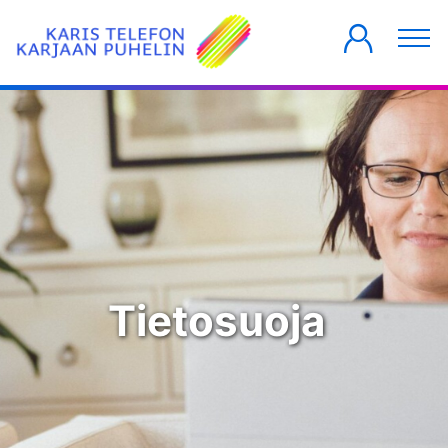
YKSITYISILLE
YRITYKSILLE
TALOYHTIÖT
Tietosuoja