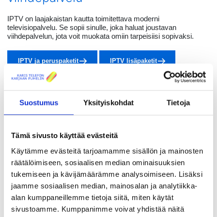
IPTV on laajakaistan kautta toimitettava moderni
televisiopalvelu. Se sopii sinulle, joka haluat joustavan
viihdepalvelun, jota voit muokata omiin tarpeisiisi sopivaksi.
IPTV ja peruspaketit
IPTV lisäpaketit
Tilaa IPTV
Suostumus
Yksityiskohdat
Tietoja
Tämä sivusto käyttää evästeitä
Kysymykset ja vastaukset tv-
Käytämme evästeitä tarjoamamme sisällön ja mainosten
palveluista
räätälöimiseen, sosiaalisen median ominaisuuksien
tukemiseen ja kävijämäärämme analysoimiseen. Lisäksi
Tältä sivulta löydät usein kysytyt kysymykset ja niiden
jaamme sosiaalisen median, mainosalan ja analytiikka-
vastaukset.
alan kumppaneillemme tietoja siitä, miten käytät
sivustoamme. Kumppanimme voivat yhdistää näitä
Kysymykset ja vastaukset