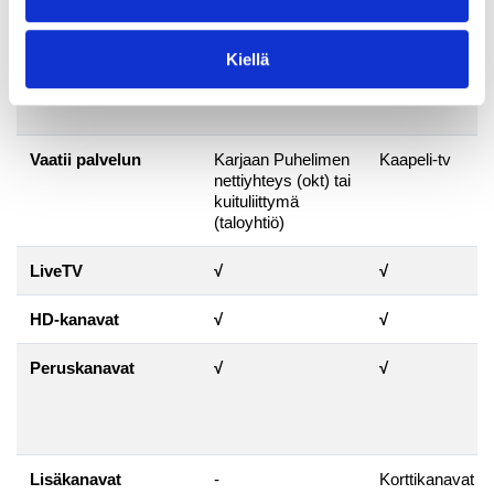
Ominaisuus
Kaapeli-tv-liittymä
TV-kortti
Kiellä
Hinta
5,50 €/kk
2,94 €/kk
Vaatii palvelun
Karjaan Puhelimen
Kaapeli-tv
nettiyhteys (okt) tai
kuituliittymä
(taloyhtiö)
LiveTV
√
√
HD-kanavat
√
√
Peruskanavat
√
√
Lisäkanavat
-
Korttikanavat