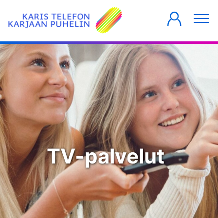
YKSITYISILLE
YRITYKSILLE
TALOYHTIÖT
TV-palvelut