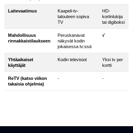
Laitevaatimus
Kaapeli-tv-
HD-
talouteen sopiva
kortinlukija
TV
tai digiboksi
Mahdollisuus
Peruskanavat
√
rinnakkaistilaukseen
näkyvät kodin
jokaisessa tv:ssä
Yhtäaikaiset
Kodin televisiot
Yksi tv per
käyttäjät
kortti
ReTV (katso viikon
-
-
takaisia ohjelmia)