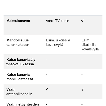
Maksukanavat
Vaatii TV-kortin
√
Mahdollisuus
Esim. ulkoisella
Esim.
tallennukseen
kovalevyllä
ulkoisella
kovalevyllä
Katso kanavia äly-
-
-
tv-sovelluksessa
Katso kanavia
-
-
mobiililaitteessa
Vaatii
√
√
antennikaapelin
Vaatii nettiyhteyden
-
-