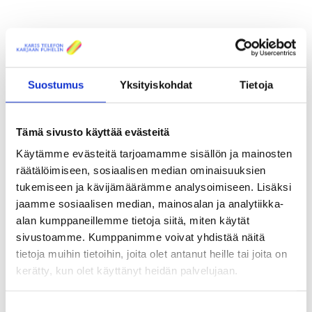
Näillä alueilla kuituverkkoa on
jo rakennettu
Suostumus
Yksityiskohdat
Tietoja
Raaseporin,
Hangon ja Inkoon keskus- ja maaseutualueet ovat
suurelta osin yhdistettyjä kuituverkkoomme.
Tämä sivusto käyttää evästeitä
Parhaillaan verkkoa laajennetaan Kirkkonummella ja
Siuntiossa.
Käytämme evästeitä tarjoamamme sisällön ja mainosten
räätälöimiseen, sosiaalisen median ominaisuuksien
tukemiseen ja kävijämäärämme analysoimiseen. Lisäksi
jaamme sosiaalisen median, mainosalan ja analytiikka-
alan kumppaneillemme tietoja siitä, miten käytät
sivustoamme. Kumppanimme voivat yhdistää näitä
tietoja muihin tietoihin, joita olet antanut heille tai joita on
kerätty, kun olet käyttänyt heidän palvelujaan.
Kirkkonummi
Suostumuksen