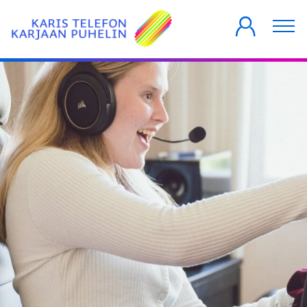
YKSITYISILLE
YRITYKSILLE
TALOYHTIÖT