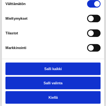
Tilaa valokuitu kotiisi Kirkkonummella!
Välttämätön
valinta
Mieltymykset
Tilastot
Markkinointi
Salli kaikki
Siuntio
Tilaa valokuitu kotiisi Siuntiossa!
Salli valinta
Kiellä