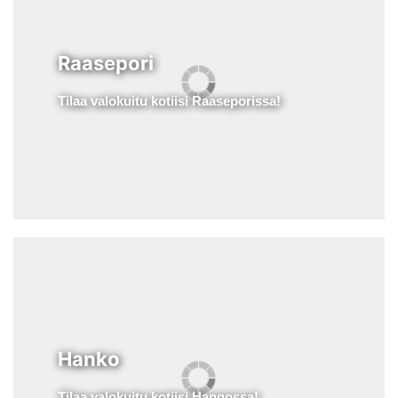
Raasepori
Tilaa valokuitu kotiisi Raaseporissa!
Hanko
Tilaa valokuitu kotiisi Hangossa!