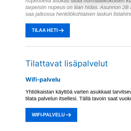
nopeudella asukas lataa normaalikokoisen k
tarpeisiin nopeus on liian hidas. Asunnon 2B
saa jatkossa henkilökohtaisen laskun listah
TILAA HETI
Tilattavat lisäpalvelut
Wifi-palvelu
Yhtiökaistan käyttöä varten asukkaat tarvitsevat
tilata palvelun itsellesi. Tällä tavoin saat vu
WIFI-PALVELU