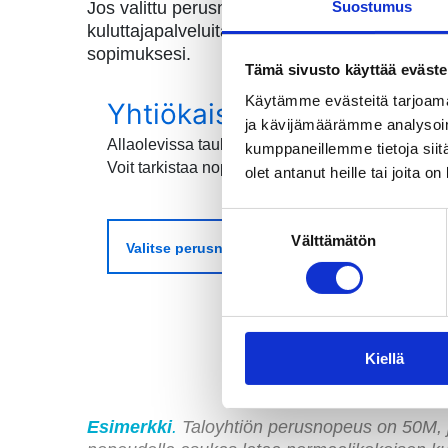
Jos valittu perusnopeus ei riitä tarpeisiisi, v
Suostumus
kuluttajapalveluitamme, esimerkiksi TV-kort
sopimuksesi.
Tämä sivusto käyttää eväste
Käytämme evästeitä tarjoama
Yhtiökaistan lisänopeude
ja kävijämäärämme analysoim
Allaolevissa taulukoissa esitetyt nopeudet koske
kumppaneillemme tietoja siitä
Voit tarkistaa nopeuksien vaihtelut tämän sivun 
olet antanut heille tai joita o
Suostumuksen
Välttämätön
valinta
Kiellä
Esimerkki
.
Taloyhtiön perusnopeus on 50M, jol