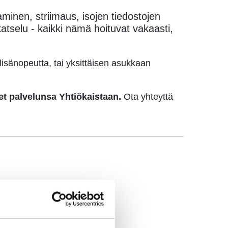
aaminen, striimaus, isojen tiedostojen
katselu - kaikki nämä hoituvat vakaasti,
a lisänopeutta, tai yksittäisen asukkaan
et palvelunsa Yhtiökaistaan.
Ota yhteyttä
en
valitulla perusnopeudella.