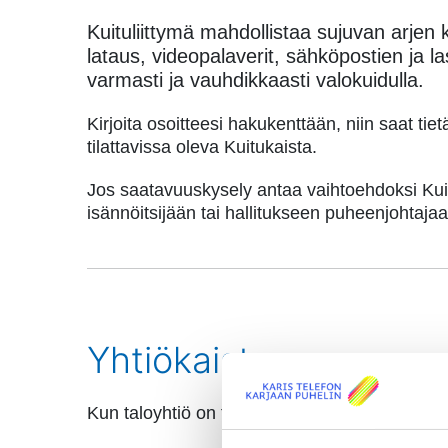
Kuituliittymä mahdollistaa sujuvan arjen k
lataus, videopalaverit, sähköpostien ja la
varmasti ja vauhdikkaasti valokuidulla.
Kirjoita osoitteesi hakukenttään, niin saat tie
tilattavissa oleva Kuitukaista.
Jos saatavuuskysely antaa vaihtoehdoksi Kui
isännöitsijään tai hallitukseen puheenjohtajaa
Yhtiökaista
Kun taloyhtiö on tilannut Yhtiökaista-palve