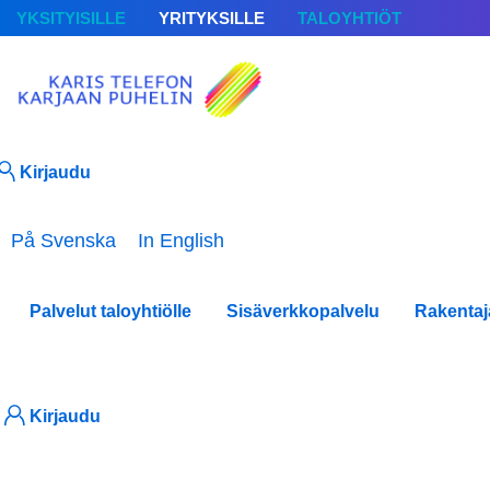
YKSITYISILLE
YRITYKSILLE
TALOYHTIÖT
Kirjaudu
Valitse kieli
På Svenska
In English
Palvelut taloyhtiölle
Sisäverkkopalvelu
Rakentaj
Asukk
Kirjaudu