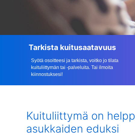
Tarkista kuitusaatavuus
Syötä osoitteesi ja tarkista, voitko jo tilata
kuituliittymän tai -palveluita. Tai ilmoita
kiinnostuksesi!
Kuituliittymä on help
asukkaiden eduksi