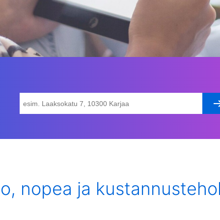
po, nopea ja kustannusteho