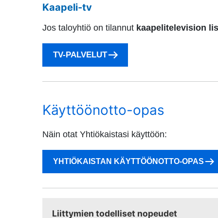
Kaapeli-tv
Jos taloyhtiö on tilannut
kaapelitelevision l
TV-PALVELUT
Käyttöönotto-opas
Näin otat Yhtiökaistasi käyttöön:
YHTIÖKAISTAN KÄYTTÖÖNOTTO-OPAS
Liittymien todelliset nopeudet