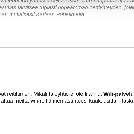
uvatiedoston yhdessä sekunnissa. Tämä nopeus riittää 
 asukas tarvitsee tuplasti nopeamman nettiyhteyden,
jot
innan mukaisesti Karjaan Puhelimelta.
 reitittimen. Mikäli taloyhtiö ei ole tilannut
Wifi-palvelu
okrattua meiltä wifi-reitittimen asuntoosi kuukausittain las