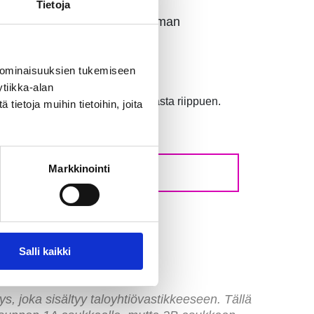
oosi. Voit myös tilata muita
Tietoja
lveluista solmit kanssamme oman
 ominaisuuksien tukemiseen
tiikka-alan
at rakennuksen sisäverkkotekniikasta riippuen.
ietoja muihin tietoihin, joita
Markkinointi
Salli kaikki
s, joka sisältyy taloyhtiövastikkeeseen. Tällä