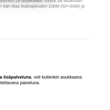
asunnon 1A asukkaalle, mutta 2B asukkaan
en hän tilaa lisänopeuden 100M (50+50M) ja
a lisäpalveluna
, voit kuitenkin asukkaana
kutettavana palveluna.