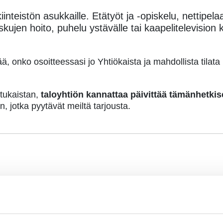
iinteistön asukkaille. Etätyöt ja -opiskelu, nettipel
skujen hoito, puhelu ystävälle tai kaapelitelevision 
tää, onko osoitteessasi jo Yhtiökaista ja mahdollista tilat
tukaistan,
taloyhtiön kannattaa päivittää tämänhetkis
n, jotka pyytävät meiltä tarjousta.
lumme, saa jokainen asunto käyttöönsä oman
nettiyhteyd