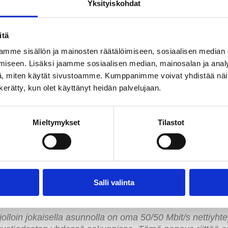
oit tilata nopeamman, edullisen
lisänopeuden
omaan asunt
Yksityiskohdat
in ja maksukanavia, oman makusi mukaan. Näistä lisäpa
itä
mme sisällön ja mainosten räätälöimiseen, sosiaalisen median
t
iseen. Lisäksi jaamme sosiaalisen median, mainosalan ja analy
vat taloyhtiöitä, joilla on kuitu sisäverkko. Nopeudet vaihtelev
, miten käytät sivustoamme. Kumppanimme voivat yhdistää näitä t
alalaidasta.
n kerätty, kun olet käyttänyt heidän palvelujaan.
Mieltymykset
Tilastot
Salli valinta
loin jokaisella asunnolla on oma 50/50 Mbit/s nettiyhtey