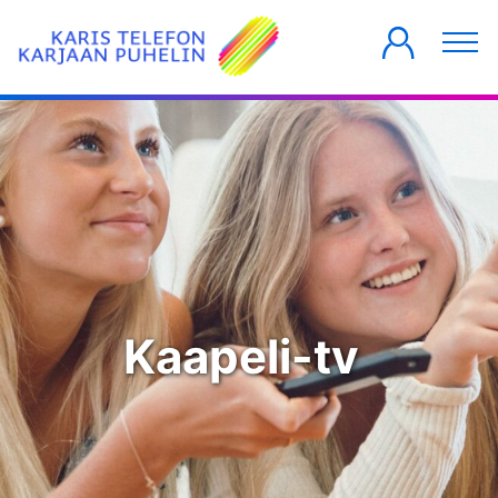
YKSITYISILLE
YRITYKSILLE
TALOYHTIÖT
Kaapeli-tv