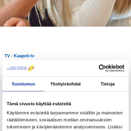
TV
Kaapeli-tv
Kaapeli-tv: Perinteinen tv-palvelu
laadukkaalla kuvalla
Suostumus
Yksityiskohdat
Tietoja
Kaapeli-tv tarjoaa katsottavaksesi huomattavasti enemmän
kanavia kuin antenniverkko. Kuidussa kulkeva kaapeli-tv-
signaali takaa myös säistä riippumattoman, laadukkaan kuvan
televisioosi. Kaapeli-tv asiakkaanamme näet reilut 20
Tämä sivusto käyttää evästeitä
peruskanavaa ja voi tilata maksukanavia noin 200 kanavan
Käytämme evästeitä tarjoamamme sisällön ja mainosten
valikoimasta.
räätälöimiseen, sosiaalisen median ominaisuuksien
Omakotiasukkaalle Kaapeli-tv on 5,50 €/kk maksava
tukemiseen ja kävijämäärämme analysoimiseen. Lisäksi
lisäpalvelu, joka edellyttää
Kuitukaistan
tilaamista. Mikäli asut