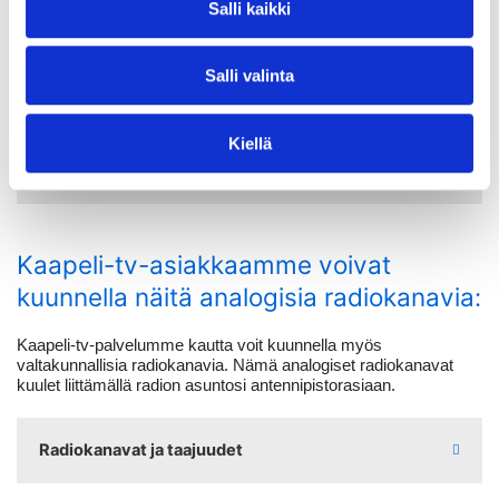
Salli kaikki
Kaapeli-tv-asiakkaamme näkevät
Salli valinta
nämä HD-laatuiset peruskanavat:
Kiellä
Peruskanavat ja kanavapaikat
Kaapeli-tv-asiakkaamme voivat
kuunnella näitä analogisia radiokanavia:
Kaapeli-tv-palvelumme kautta voit kuunnella myös
valtakunnallisia radiokanavia. Nämä analogiset radiokanavat
kuulet liittämällä radion asuntosi antennipistorasiaan.
Radiokanavat ja taajuudet