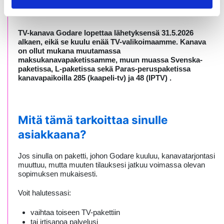
toukokuuta
TV-kanava Godare lopettaa lähetyksensä 31.5.2026
alkaen, eikä se kuulu enää TV-valikoimaamme. Kanava
on ollut mukana muutamassa
maksukanavapaketissamme, muun muassa Svenska-
paketissa, L-paketissa sekä Paras-peruspaketissa
kanavapaikoilla 285 (kaapeli-tv) ja 48 (IPTV) .
Mitä tämä tarkoittaa sinulle
asiakkaana?
Jos sinulla on paketti, johon Godare kuuluu, kanavatarjontasi
muuttuu, mutta muuten tilauksesi jatkuu voimassa olevan
sopimuksen mukaisesti.
Voit halutessasi:
vaihtaa toiseen TV-pakettiin
tai irtisanoa palvelusi