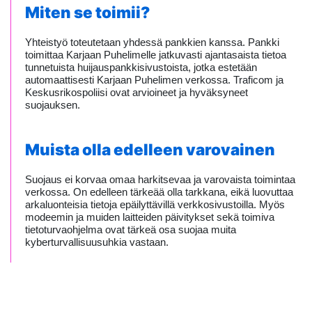
Miten se toimii?
Yhteistyö toteutetaan yhdessä pankkien kanssa. Pankki
toimittaa Karjaan Puhelimelle jatkuvasti ajantasaista tietoa
tunnetuista huijauspankkisivustoista, jotka estetään
automaattisesti Karjaan Puhelimen verkossa. Traficom ja
Keskusrikospoliisi ovat arvioineet ja hyväksyneet
suojauksen.
Muista olla edelleen varovainen
Suojaus ei korvaa omaa harkitsevaa ja varovaista toimintaa
verkossa. On edelleen tärkeää olla tarkkana, eikä luovuttaa
arkaluonteisia tietoja epäilyttävillä verkkosivustoilla. Myös
modeemin ja muiden laitteiden päivitykset sekä toimiva
tietoturvaohjelma ovat tärkeä osa suojaa muita
kyberturvallisuusuhkia vastaan.