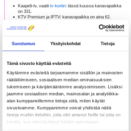
Kaapeli-tv, vaatii
tv-kortin
: tässä kuussa kanavapaikka
on 331.
KTV Premium ja IPTV: kanavapaikka on aina 62.
Kuukausittain vaihtuva bonuskanava antaa (maksukanava)
asiakkaillemme mahdollisuuden tutustua eri maksukanavien
sisältöön.
Suostumus
Yksityiskohdat
Tietoja
Tämä sivusto käyttää evästeitä
Uutiset
Julkaistu: 01.06.2026
Käytämme evästeitä tarjoamamme sisällön ja mainosten
räätälöimiseen, sosiaalisen median ominaisuuksien
Nähdään kesän tapahtumissa!
tukemiseen ja kävijämäärämme analysoimiseen. Lisäksi
jaamme sosiaalisen median, mainosalan ja analytiikka-
alan kumppaneillemme tietoja siitä, miten käytät
sivustoamme. Kumppanimme voivat yhdistää näitä
tietoja muihin tietoihin, joita olet antanut heille tai joita on
kerätty, kun olet käyttänyt heidän palvelujaan.