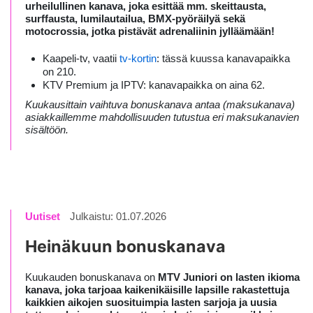
urheilullinen kanava, joka esittää mm. skeittausta,
surffausta, lumilautailua, BMX-pyöräilyä sekä
motocrossia, jotka pistävät adrenaliinin jylläämään!
Kaapeli-tv, vaatii
tv-kortin
: tässä kuussa kanavapaikka
on 210.
KTV Premium ja IPTV: kanavapaikka on aina 62.
Kuukausittain vaihtuva bonuskanava antaa (maksukanava)
asiakkaillemme mahdollisuuden tutustua eri maksukanavien
sisältöön.
Uutiset
Julkaistu: 01.07.2026
Heinäkuun bonuskanava
Kuukauden bonuskanava on
MTV Juniori on lasten ikioma
kanava, joka tarjoaa kaikenikäisille lapsille rakastettuja
kaikkien aikojen suosituimpia lasten sarjoja ja uusia