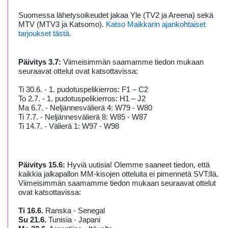
Suomessa lähetysoikeudet jakaa Yle (TV2 ja Areena) sekä
MTV (MTV3 ja Katsomo).
Katso Maikkarin ajankohtaiset
tarjoukset tästä.
Päivitys 3.7:
Viimeisimmän saamamme tiedon mukaan
seuraavat ottelut ovat katsottavissa:
Ti 30.6. - 1. pudotuspelikierros: F1 – C2
To 2.7. - 1. pudotuspelikierros: H1 – J2
Ma 6.7. - Neljännesvälierä 4: W79 - W80
Ti 7.7. - Neljännesvälierä 8: W85 - W87
Ti 14.7. - Välierä 1: W97 - W98
Päivitys 15.6:
Hyviä uutisia! Olemme saaneet tiedon, että
kaikkia jalkapallon MM-kisojen otteluita ei pimennetä SVT:llä.
Viimeisimmän saamamme tiedon mukaan seuraavat ottelut
ovat katsottavissa:
Ti 16.6.
Ranska - Senegal
Su 21.6.
Tunisia - Japani