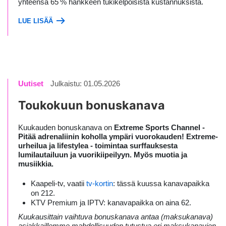
yhteensä 65 % hankkeen tukikelpoisista kustannuksista.
LUE LISÄÄ
Uutiset
Julkaistu: 01.05.2026
Toukokuun bonuskanava
Kuukauden bonuskanava on
Extreme Sports Channel -
Pitää adrenaliinin koholla ympäri vuorokauden! Extreme-
urheilua ja lifestylea - toimintaa surffauksesta
lumilautailuun ja vuorikiipeilyyn. Myös muotia ja
musiikkia.
Kaapeli-tv, vaatii
tv-kortin
: tässä kuussa kanavapaikka
on 212.
KTV Premium ja IPTV: kanavapaikka on aina 62.
Kuukausittain vaihtuva bonuskanava antaa (maksukanava)
asiakkaillemme mahdollisuuden tutustua eri maksukanavien