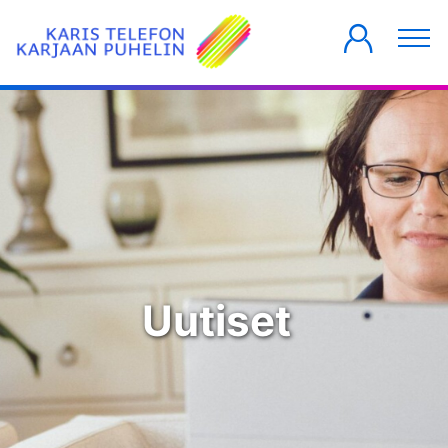
YKSITYISILLE
YRITYKSILLE
TALOYHTIÖT
Uutiset