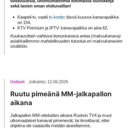
tuttavuuksia, unohtumattomia kotimaisia suosikkeja
sekä lasten oman elokuvaillan!
Kaapeli-tv, vaatii
tv-kortin
: tässä kuussa kanavapaikka
on 154.
KTV Premium ja IPTV: kanavapaikka on aina 62.
Kuukausittain vaihtuva bonuskanava antaa (maksukanava)
asiakkaillemme mahdollisuuden tutustua eri maksukanavien
sisältöön.
Uutiset
Julkaistu: 12.06.2026
Ruutu pimeänä MM-jalkapallon
aikana
Jalkapallon MM-otteluiden aikana Ruotsin TV4 ja muut
ulkomaalaiset kanavat pimenevät, tai ilmoittavat, ettei
ohjelma ole saatavilla meidän alueellamme.