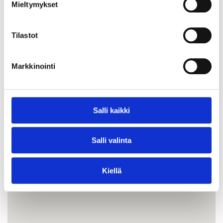
Mieltymykset
Ei häiriöitä
Tilastot
Markkinointi
Salli kaikki
Salli valinta
Kiellä