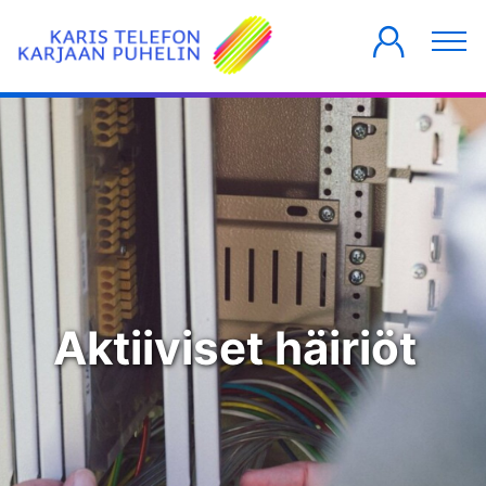
YKSITYISILLE
YRITYKSILLE
TALOYHTIÖT
Aktiiviset häiriöt