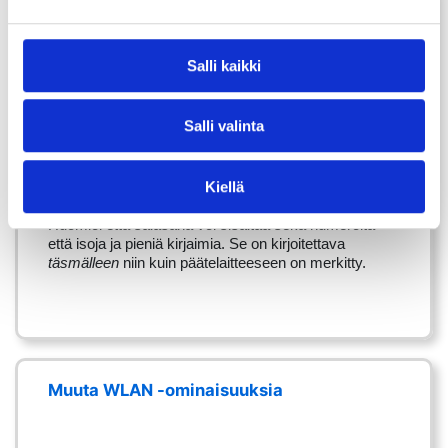
Yhdistä wifiin
Salli kaikki
Malli siitä miten Network ja WiFi-Key voivat olla
merkittynä:
Salli valinta
Network:
GNX-0010
WiFi-Key:
ABCDeFGHiJLKMN (salasanassa 14
merkkiä)
Kiellä
Huomioi että salasana voi sisältää sekä numeroita
että isoja ja pieniä kirjaimia. Se on kirjoitettava
täsmälleen
niin kuin päätelaitteeseen on merkitty.
Muuta WLAN -ominaisuuksia