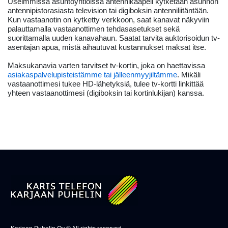
Useimmissa asuntoyhtiöissä antennikaapeli kytketään asunnon
antennipistorasiasta television tai digiboksin antenniliitäntään.
Kun vastaanotin on kytketty verkkoon, saat kanavat näkyviin
palauttamalla vastaanottimen tehdasasetukset sekä
suorittamalla uuden kanavahaun. Saatat tarvita auktorisoidun tv-
asentajan apua, mistä aihautuvat kustannukset maksat itse.
Maksukanavia varten tarvitset tv-kortin, joka on haettavissa
asiakaspalvelupisteistämme tai jälleenmyyjiltämme
. Mikäli
vastaanottimesi tukee HD-lähetyksiä, tulee tv-kortti linkittää
yhteen vastaanottimesi (digiboksin tai kortinlukijan) kanssa.