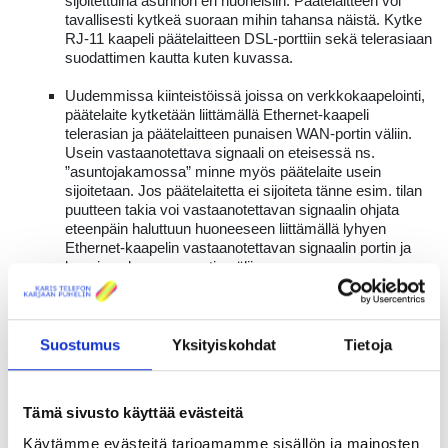
sijoitettuina asunnon eri huoneisiin. Päätelaitteen voi
tavallisesti kytkeä suoraan mihin tahansa näistä. Kytke
RJ-11 kaapeli päätelaitteen DSL-porttiin sekä telerasiaan
suodattimen kautta kuten kuvassa.
Uudemmissa kiinteistöissä joissa on verkkokaapelointi,
päätelaite kytketään liittämällä Ethernet-kaapeli
telerasian ja päätelaitteen punaisen WAN-portin väliin.
Usein vastaanotettava signaali on eteisessä ns.
”asuntojakamossa” minne myös päätelaite usein
sijoitetaan. Jos päätelaitetta ei sijoiteta tänne esim. tilan
puutteen takia voi vastaanotettavan signaalin ohjata
eteenpäin haluttuun huoneeseen liittämällä lyhyen
Ethernet-kaapelin vastaanotettavan signaalin portin ja
kyseisen huoneen portin väliin.
Kytke virtajohto päätelaitteeseen ja vapaaseen pistorasiaan.
Varmista että virtakytkin on sisään painettuna (ON -tilassa).
Suostumus
Yksityiskohdat
Tietoja
Päätelaite käynnistyy ja keltainen ”Status”-valo palaa..
Vihreä valo palaa, kun modeemi on käynnistynyt.
Tämä sivusto käyttää evästeitä
Tietokoneen kytkeminen kaapelilla
Käytämme evästeitä tarjoamamme sisällön ja mainosten