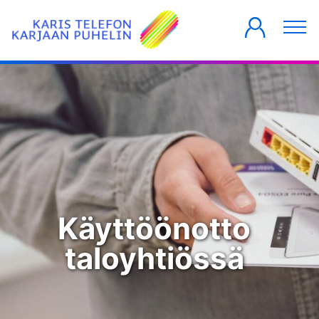
YKSITYISILLE
YRITYKSILLE
TALOYHTIÖT
Käyttöönotto
taloyhtiössä