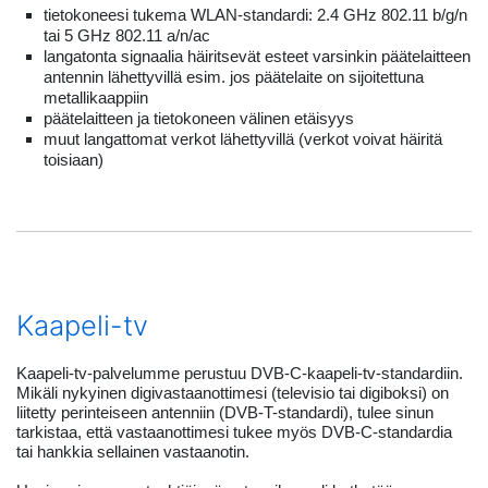
tietokoneesi tukema WLAN-standardi: 2.4 GHz 802.11 b/g/n
tai 5 GHz 802.11 a/n/ac
langatonta signaalia häiritsevät esteet varsinkin päätelaitteen
antennin lähettyvillä esim. jos päätelaite on sijoitettuna
metallikaappiin
päätelaitteen ja tietokoneen välinen etäisyys
muut langattomat verkot lähettyvillä (verkot voivat häiritä
toisiaan)
Kaapeli-tv
Kaapeli-tv-palvelumme perustuu DVB-C-kaapeli-tv-standardiin.
Mikäli nykyinen digivastaanottimesi (televisio tai digiboksi) on
liitetty perinteiseen antenniin (DVB-T-standardi), tulee sinun
tarkistaa, että vastaanottimesi tukee myös DVB-C-standardia
tai hankkia sellainen vastaanotin.