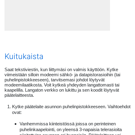
Kuitukaista
Saat tekstiviestin, kun liittymäsi on valmis käyttöön. Kytke
viimeistään silloin modeemi sähkö- ja datapistorasioihin (tai
puhelinpistokkeeseen), tarvitsemasi johdot löytyvät
modeemilaatikosta. Voit kytkeä yhdeyden langattomasti tai
kaapelilla. Langaton verkko on lukittu ja sen koodit löytyvät
päätelaitteesta.
Kytke päätelaite asunnon puhelinpistokkeeseen. Vaihtoehdot
ovat:
Vanhemmissa kiinteistöissä joissa on perinteinen
puhelinkaapelointi, on yleensä 3-napaisia telerasioita