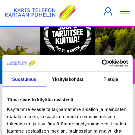
YKSITYISILLE
YRITYKSILLE
TALOYHTIÖT
Tarkista kuitusaatavuus
Suostumus
Yksityiskohdat
Tietoja
Tämä sivusto käyttää evästeitä
Käytämme evästeitä tarjoamamme sisällön ja mainosten
Hyötyä ja hupia täydellä
räätälöimiseen, sosiaalisen median ominaisuuksien
nopeudella
tukemiseen ja kävijämäärämme analysoimiseen. Lisäksi
jaamme sosiaalisen median, mainosalan ja analytiikka-