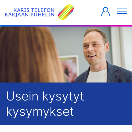
YKSITYISILLE
YRITYKSILLE
TALOYHTIÖT
Usein kysytyt
kysymykset