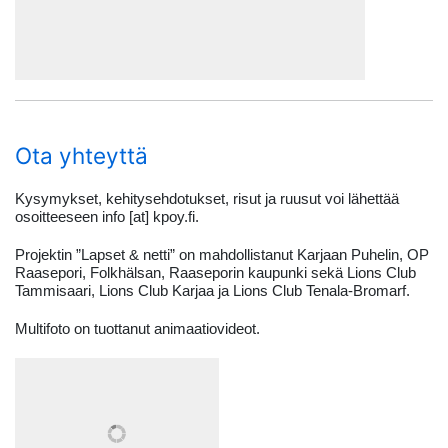
Ota yhteyttä
Kysymykset, kehitysehdotukset, risut ja ruusut voi lähettää
osoitteeseen info [at] kpoy.fi.
Projektin ”Lapset & netti” on mahdollistanut Karjaan Puhelin, OP
Raasepori, Folkhälsan, Raaseporin kaupunki sekä Lions Club
Tammisaari, Lions Club Karjaa ja Lions Club Tenala-Bromarf.
Multifoto on tuottanut animaatiovideot.