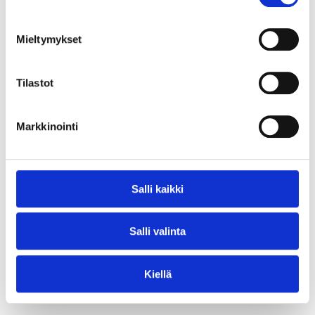
Mikä on totta – ja kuinka tietää, kun jokin netissä on
feikkiä?
Mieltymykset
5. LÄHDEKRITIIKKI
Tilastot
Turvallisemmin netissä
Millä tavalla voi olla turvallisempi netissä – ja mitä
Markkinointi
kannattaa varoa?
6. TURVALLISEMMIN NETISSÄ
Salli kaikki
Pelimaailma ja yhteenveto
Pelit ja sovellukset ovat kivoja – mutta kuinka niistä
Salli valinta
tehdään kivoja kaikille?
Mitä olemme oppineet?
Kiellä
7. PELIMAAILMA
8. YHTEENVETO