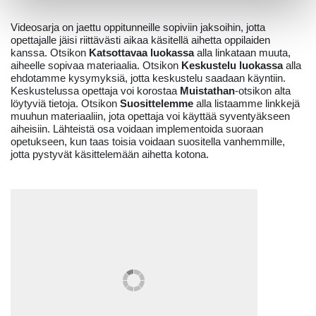
Videosarja on jaettu oppitunneille sopiviin jaksoihin, jotta
opettajalle jäisi riittävästi aikaa käsitellä aihetta oppilaiden
kanssa. Otsikon
Katsottavaa luokassa
alla linkataan muuta,
aiheelle sopivaa materiaalia. Otsikon
Keskustelu luokassa
alla
ehdotamme kysymyksiä, jotta keskustelu saadaan käyntiin.
Keskustelussa opettaja voi korostaa
Muistathan
-otsikon alta
löytyviä tietoja. Otsikon
Suosittelemme
alla listaamme linkkejä
muuhun materiaaliin, jota opettaja voi käyttää syventyäkseen
aiheisiin. Lähteistä osa voidaan implementoida suoraan
opetukseen, kun taas toisia voidaan suositella vanhemmille,
jotta pystyvät käsittelemään aihetta kotona.