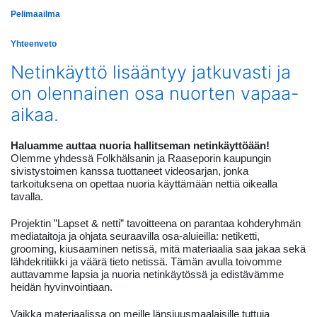
Pelimaailma
Yhteenveto
Netinkäyttö lisääntyy jatkuvasti ja
on olennainen osa nuorten vapaa-
aikaa.
Haluamme auttaa nuoria hallitseman netinkäyttöään!
Olemme yhdessä Folkhälsanin ja Raaseporin kaupungin
sivistystoimen kanssa tuottaneet videosarjan, jonka
tarkoituksena on opettaa nuoria käyttämään nettiä oikealla
tavalla.
Projektin ”Lapset & netti” tavoitteena on parantaa kohderyhmän
mediataitoja ja ohjata seuraavilla osa-aluieilla: netiketti,
grooming, kiusaaminen netissä, mitä materiaalia saa jakaa sekä
lähdekritiikki ja väärä tieto netissä. Tämän avulla toivomme
auttavamme lapsia ja nuoria netinkäytössä ja edistävämme
heidän hyvinvointiaan.
Vaikka materiaalissa on meille länsiuusmaalaisille tuttuja