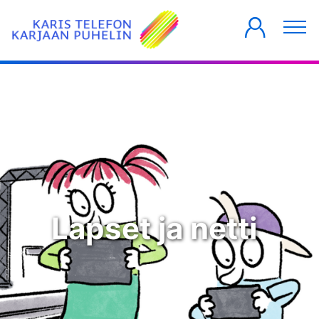
YKSITYISILLE
YRITYKSILLE
TALOYHTIÖT
Lapset ja netti