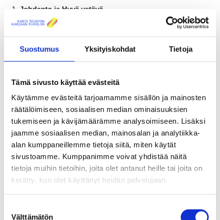
Johdanto ja Hyvä ystävä
Mikä on netissä hyvää, ja mitä tulisi varoa?
Hyvä ystävä netissä – mitä tämä tarkoittaa?
Suostumus
Yksityiskohdat
Tietoja
1. JOHDANTO
2. HYVÄ YSTÄVÄ
Mitä netissä saa jakaa?
Tämä sivusto käyttää evästeitä
Mitä netissä saa jakaa – ja mistä tiedät, mikä on oikein?
Käytämme evästeitä tarjoamamme sisällön ja mainosten
räätälöimiseen, sosiaalisen median ominaisuuksien
3. MITÄ NETISSÄ SAA JAKAA?
tukemiseen ja kävijämäärämme analysoimiseen. Lisäksi
jaamme sosiaalisen median, mainosalan ja analytiikka-
alan kumppaneillemme tietoja siitä, miten käytät
Grooming
Mikä on gromning – ja mitä tulisi tehdä, jos on altistunut
sivustoamme. Kumppanimme voivat yhdistää näitä
groomingille?
tietoja muihin tietoihin, joita olet antanut heille tai joita on
kerätty, kun olet käyttänyt heidän palvelujaan.
4. GROOMING
Suostumuksen
Välttämätön
Lähdekritiikki
valinta