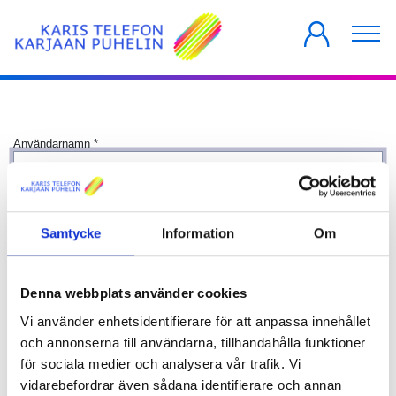
PRIVATKUNDER
FÖRETAG
HUSBOLAG
Användarnamn
*
Lösenord
*
Samtycke
Information
Om
Visa
Kom ihåg mig
Denna webbplats använder cookies
Logga in
Vi använder enhetsidentifierare för att anpassa innehållet
och annonserna till användarna, tillhandahålla funktioner
för sociala medier och analysera vår trafik. Vi
vidarebefordrar även sådana identifierare och annan
Glömt lösenordet?