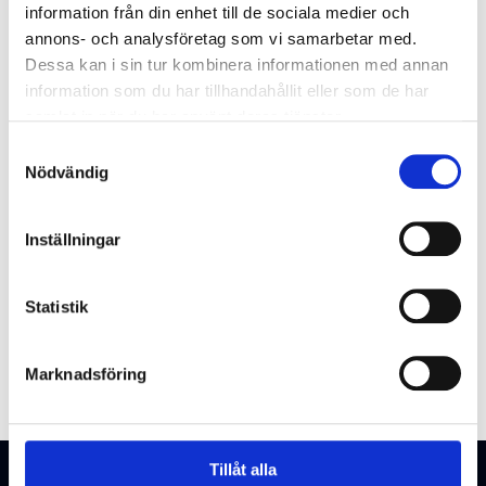
information från din enhet till de sociala medier och
Glömt användarnamnet?
annons- och analysföretag som vi samarbetar med.
Dessa kan i sin tur kombinera informationen med annan
information som du har tillhandahållit eller som de har
samlat in när du har använt deras tjänster.
Samtyckesval
Nödvändig
Inställningar
Statistik
Marknadsföring
Tillåt alla