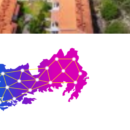
rt fibernät sträcker sig från Hangö via