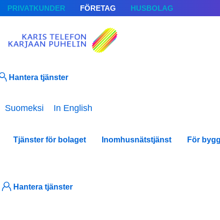
PRIVATKUNDER
FÖRETAG
HUSBOLAG
Hantera tjänster
Välj ditt språk
Suomeksi
In English
Tjänster för bolaget
Inomhusnätstjänst
För byg
Hantera tjänster