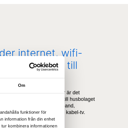
der internet, wifi-
l-tv-tjänster till
ag
Om
seln i bostadsbolaget! Det här är det
tt skaffa framtidens tjänster till husbolaget
are. Läs mer om Bolagsbredband,
gshastigheter, wifi-tjänst och kabel-tv.
andahålla funktioner för
n information från din enhet
 tur kombinera informationen