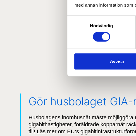
med annan information som du 
Samtyckesval
Nödvändig
Avvisa
Gör husbolaget GIA-
Husbolagens inomhusnät måste möjliggöra 
gigabithastigheter, föråldrade kopparnät räck
till! Läs mer om EU:s gigabitinfrastrukturför