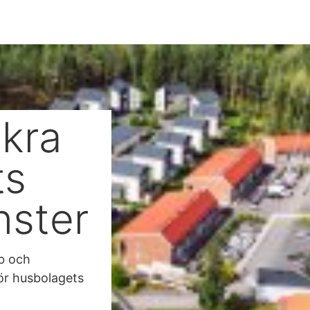
kra
ts
änster
bb och
för husbolagets