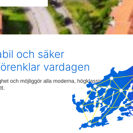
abil och säker
förenklar vardagen
ghet och möjliggör alla moderna, högklassiga tjänster. Vå
tt.