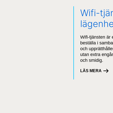
Wifi-tjän
lägenhe
Wifi-tjänsten är 
beställa i samb
och upprätthålle
utan extra engån
och smidig.
LÄS MERA