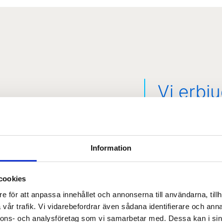
Vi erbju
och kabe
husbol
Information
Fibern ökar triv
enklaste sättet a
cookies
och dess invån
invånarnas tilläg
e för att anpassa innehållet och annonserna till användarna, tillh
vår trafik. Vi vidarebefordrar även sådana identifierare och anna
LÄS MERA
nnons- och analysföretag som vi samarbetar med. Dessa kan i sin