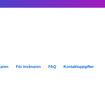
garen
För invånaren
FAQ
Kontaktuppgifter