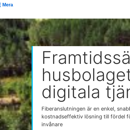
Mera
Framtidssä
husbolage
digitala tj
Fiberanslutningen är en enkel, sna
kostnadseffektiv lösning till fördel 
invånare