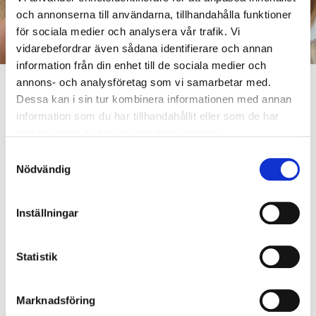
och annonserna till användarna, tillhandahålla funktioner
för sociala medier och analysera vår trafik. Vi
vidarebefordrar även sådana identifierare och annan
information från din enhet till de sociala medier och
annons- och analysföretag som vi samarbetar med.
Dessa kan i sin tur kombinera informationen med annan
information som du har tillhandahållit eller som de har
samlat in när du har använt deras tjänster.
Internet hem
Husbolagets kabel-tv
Kabel-tv-anslutning
Samtyckesval
Nödvändig
Då ditt husbolag har Karis Telefons kabel-tv-anslutning ser du
automatiskt baskanalerna. Koppla bara din kabel-tv (DVB-C)
Inställningar
television till lägenhetens antennuttag och gör vid behov en
kanalsökning och/eller fabriksåterställning.
Statistik
BASKANALER
BETALKANALER
Marknadsföring