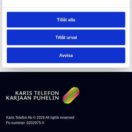
Ditt husbolag måste ha vår kabel-tv-tjänst för att du ska kunna
ta del av våra kanaler. Din disponent eller styrelsens ordförande
kan kontakta oss om en offert.
Tillåt alla
BEGÄR OFFERT
Tillåt urval
Avvisa
Karis Telefon Ab ©
2026
All rights reserved
Fo-nummer: 0202975-5