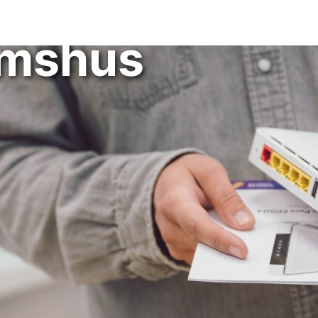
erna i
mshus