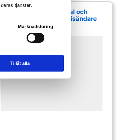
deras tjänster.
DZS 2425-fiberterminal och
Ubiquiti Unifi Wi-Fi-wifisändare
Marknadsföring
Tillåt alla