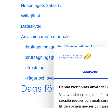
Husbolagets kabel-tv
Wifi-tjänst
Dataskydd
Anvisningar och manualer
Ibruktagningsguide: Fiberbredband
Ibruktagningsguide: Bolagsbredband
Utrustning
Samtycke
Frågor och svar
Dags för ibruktagning
Denna webbplats använder 
Vi använder enhetsidentifierar
sociala medier och analysera 
till de sociala medier och a