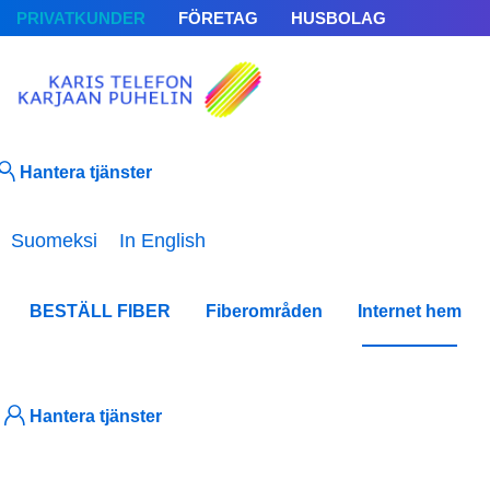
PRIVATKUNDER
FÖRETAG
HUSBOLAG
Hantera tjänster
Välj ditt språk
Suomeksi
In English
BESTÄLL FIBER
Fiberområden
Internet hem
Guide
ibruktag
Hantera tjänster