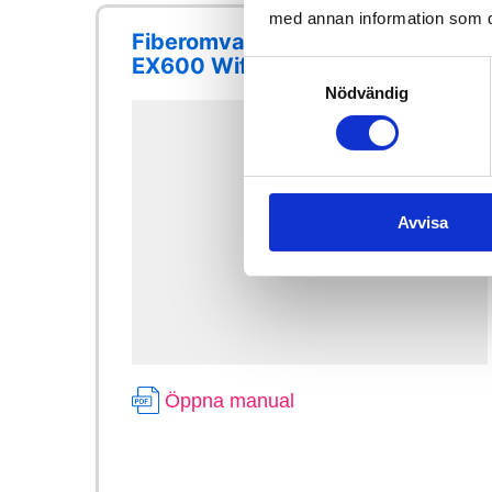
med annan information som du 
Fiberomvandlare och Genexis
EX600 Wifi-sändare (router)
Samtyckesval
Nödvändig
Avvisa
Öppna manual