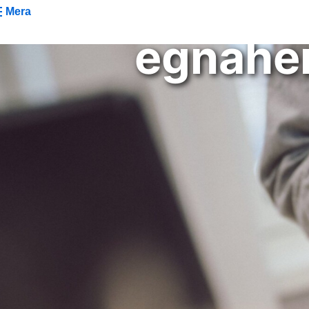
tjänst
Mera
egnahe