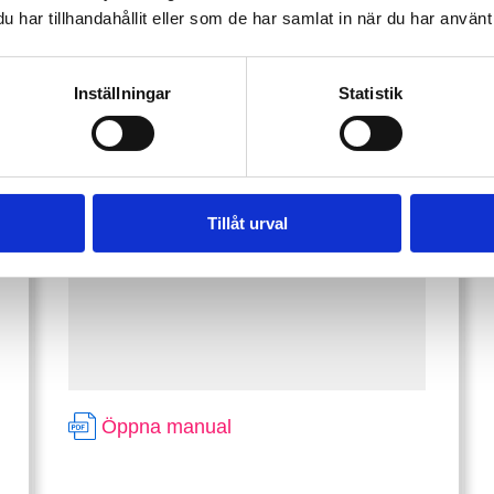
har tillhandahållit eller som de har samlat in när du har använt 
DZS 2425-fiberterminal och
Genexis Pulse EX600-
wifisändare
Inställningar
Statistik
Tillåt urval
Öppna manual