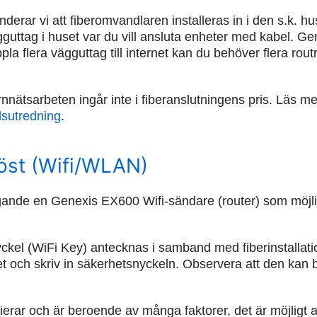
rar vi att fiberomvandlaren installeras in i den s.k. hu
vägguttag i huset var du vill ansluta enheter med kabel. G
oppla flera vägguttag till internet kan du behöver flera rou
ernnätsarbeten ingår inte i fiberanslutningens pris. Läs 
dsutredning
.
löst (Wifi/WLAN)
örfogande en Genexis EX600 Wifi-sändare (router) som möjlig
ckel (WiFi Key) antecknas i samband med fiberinstalla
rket och skriv in säkerhetsnyckeln. Observera att den kan
rierar och är beroende av många faktorer, det är möjligt