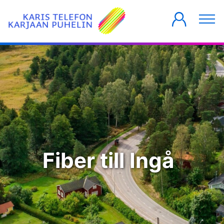
PRIVATKUNDER
FÖRETAG
HUSBOLAG
Fiber till Ingå