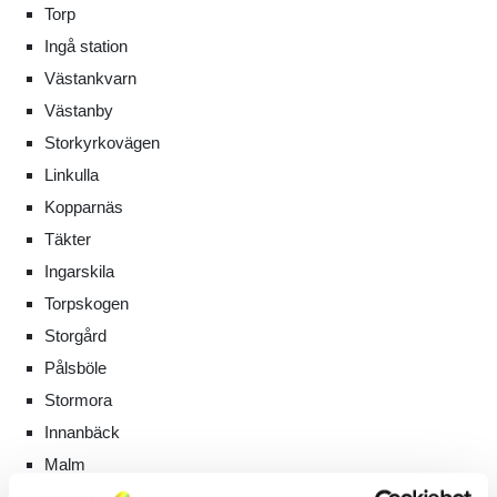
Torp
Ingå station
Västankvarn
Västanby
Storkyrkovägen
Linkulla
Kopparnäs
Täkter
Ingarskila
Torpskogen
Storgård
Pålsböle
Stormora
Innanbäck
Malm
Degerölandet