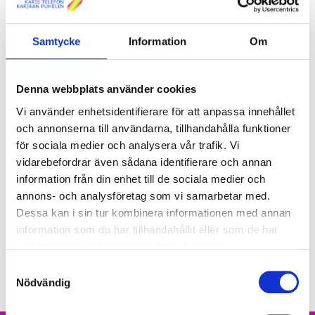
Vassböle
Lågnäs
Samtycke
Information
Om
Marsjön
Denna webbplats använder cookies
Till alla områden ovan kan du beställa fiberanslutning med
Vi använder enhetsidentifierare för att anpassa innehållet
normal leveranstid.
och annonserna till användarna, tillhandahålla funktioner
för sociala medier och analysera vår trafik. Vi
Lämna en intresseanmälan, om du bor på ett område där det
inte finns fiber, så utreder vi möjligheten att leverera en
vidarebefordrar även sådana identifierare och annan
anslutning till dig.
information från din enhet till de sociala medier och
annons- och analysföretag som vi samarbetar med.
BESTÄLL FIBERANSLUTNING
Dessa kan i sin tur kombinera informationen med annan
information som du har tillhandahållit eller som de har
samlat in när du har använt deras tjänster.
Samtyckesval
Nödvändig