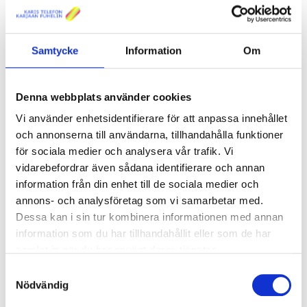
2.
Uppfyller basbehovet för hemmets
kommunikationstjänster.
Samtycke
Information
Om
Denna webbplats använder cookies
3.
Långsiktig investering eftersom fibern har
närmast gränslös kapacitet.
Vi använder enhetsidentifierare för att anpassa innehållet
och annonserna till användarna, tillhandahålla funktioner
för sociala medier och analysera vår trafik. Vi
vidarebefordrar även sådana identifierare och annan
information från din enhet till de sociala medier och
4.
Enkelt, snabbt och kostnadseffektivt för
annons- och analysföretag som vi samarbetar med.
hela bolaget.
Dessa kan i sin tur kombinera informationen med annan
information som du har tillhandahållit eller som de har
samlat in när du har använt deras tjänster.
Samtyckesval
5.
Nödvändig
Invånaren betalar själv för tjänsten t.ex. via
vederlaget eller hyran.