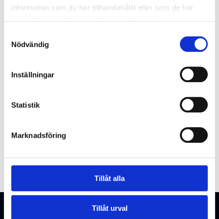
information som du har tillhandahållit eller som de har
samlat in när du har använt deras tjänster.
Samtyckesval
Nödvändig
Jag beställer Karis Telefons elektroniska nyhetsbrev och
Inställningar
godkänner att mina uppgifter används i direktmarknadsföring i
enlighet med
dataskyddsbeskrivningen för Karis Telefons
direktmarknadsföringsregister
.
Statistik
Mina personuppgifter får användas för elektronisk
direktmarknadsföring.
Marknadsföring
Tillåt alla
Tillåt urval