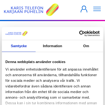
PRIVATKUNDER
FÖRETAG
HUSBOLAG
Återförsäljare
E-post
Tekniska felsituationer
FAQ
Wi-Fi/WLAN
Driftsmeddelanden
Prislistor
Öppet nät
Aktuellt
Serviceavbrott
Beställ vårt nyhetsbrev
Konsumenter
Avtalsvillkor
Felsökning
Samtycke
Information
Om
Konsumenter
Vi använder oss främst av elektroniska metoder för våra
Annat
kundmeddelanden, så som vårt nyhetbrev per e-post samt
artiklar på vår hemsida och i sociala medier.
Denna webbplats använder cookies
Företag
Finland behöver fiber
Vi använder enhetsidentifierare för att anpassa innehållet
Nyhetsbreven skickas ungefär en gång per månad. Dessutom
informerar vi om ändringar till enskilda produkter med e-post åt
och annonserna till användarna, tillhandahålla funktioner
Operatörer
dem som beställt produkten i fråga. Om större ändringar
för sociala medier och analysera vår trafik. Vi
informerar vi också per brev, och du får alltid information om
vidarebefordrar även sådana identifierare och annan
Cookies på hemsidan
aktuella ändringar och kampanjer i vår kundtjänst.
information från din enhet till de sociala medier och
Beställ vårt nyhetsbrev här:
annons- och analysföretag som vi samarbetar med.
Dessa kan i sin tur kombinera informationen med annan