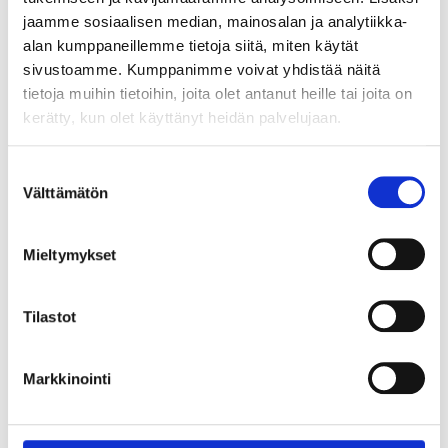
21.12.2017
Haastattelut
jaamme sosiaalisen median, mainosalan ja analytiikka-
alan kumppaneillemme tietoja siitä, miten käytät
100-vuotias, joka tilasi kuidun
sivustoamme. Kumppanimme voivat yhdistää näitä
kotiinsa
tietoja muihin tietoihin, joita olet antanut heille tai joita on
kerätty, kun olet käyttänyt heidän palvelujaan.
Hankolaisen Gunda Lindholmin poika Robert tulee
vastaan ovelle nauraen ”Minä en ole se satavuotias!”
Tämä määrittää vierailun sävyn Gundan luona. Hän on
Suostumuksen
reilut kolme viikkoa itsenäistä Suomea vanhempi ja siten
Välttämätön
valinta
yksi Karjaan Puhelimen vanhimmista kuituasiakkaista.
LUE LISÄÄ
Mieltymykset
29.11.2017
Uutiset
Tilastot
Lisää vapaasti katsottavia HD-
Markkinointi
kanavia kaapeli-tv-palveluumme
joulukuussa