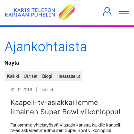
YKSITYISILLE
YRITYKSILLE
TALOYHTIÖT
Ajankohtaista
Näytä
Kaikki
Uutiset
Blogi
Haastattelut
31.01.2018
Uutiset
Kaapeli-tv-asiakkaillemme
ilmainen Super Bowl viikonloppu!
Tarjoamme yhteistyössä Viasatin kanssa kaikille kaapeli-
tv-asiakkaillemme ilmaisen Super Bowl viikonlopun!