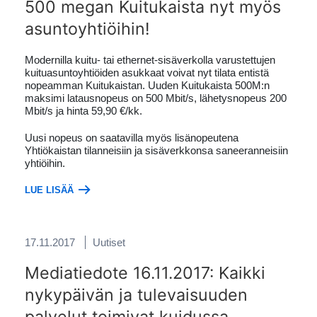
500 megan Kuitukaista nyt myös
asuntoyhtiöihin!
Modernilla kuitu- tai ethernet-sisäverkolla varustettujen
kuituasuntoyhtiöiden asukkaat voivat nyt tilata entistä
nopeamman Kuitukaistan. Uuden Kuitukaista 500M:n
maksimi latausnopeus on 500 Mbit/s, lähetysnopeus 200
Mbit/s ja hinta 59,90 €/kk.
Uusi nopeus on saatavilla myös lisänopeutena
Yhtiökaistan tilanneisiin ja sisäverkkonsa saneeranneisiin
yhtiöihin.
LUE LISÄÄ
17.11.2017
Uutiset
Mediatiedote 16.11.2017: Kaikki
nykypäivän ja tulevaisuuden
palvelut toimivat kuidussa