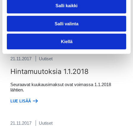
Maanantaina 4.12. lisätään
SUB HD
- ja
AVA HD
-kanavat
Salli kaikki
kaapeli-tv-verkkoomme kanavapaikoille 26 ja 33. Kanavat
näkyvät ilman TV-korttia. Samalla myös
MTV3 HD
kanavapaikalla 23 muuttuu vapaasti katsottavaksi, eli ei
Salli valinta
enää vaadi TV-korttia.
LUE LISÄÄ
Kiellä
21.11.2017
Uutiset
Hintamuutoksia 1.1.2018
Seuraavat kuukausimaksut ovat voimassa 1.1.2018
lähtien.
LUE LISÄÄ
21.11.2017
Uutiset