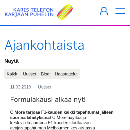
YKSITYISILLE
YRITYKSILLE
TALOYHTIÖT
Ajankohtaista
Näytä
Kaikki
Uutiset
Blogi
Haastattelut
11.03.2019
Uutiset
Formulakausi alkaa nyt!
C More tarjoaa F1-kauden kaikki tapahtumat jälleen
suorina lähetyksinä!
C More näyttää jo
keskiviikkoaamuna F1-kauden starttaavan
avajaistapahtuman Melbournen keskustassa