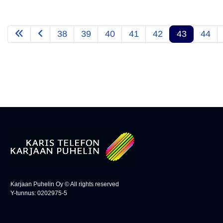
38
39
40
41
42
43
44
Karjaan Puhelin Oy © All rights reserved
Y-tunnus: 0202975-5