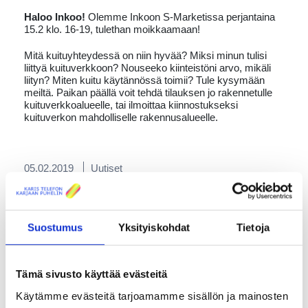
Haloo Inkoo!
Olemme Inkoon S-Marketissa perjantaina
15.2 klo. 16-19, tulethan moikkaamaan!
Mitä kuituyhteydessä on niin hyvää? Miksi minun tulisi
liittyä kuituverkkoon? Nouseeko kiinteistöni arvo, mikäli
liityn? Miten kuitu käytännössä toimii? Tule kysymään
meiltä. Paikan päällä voit tehdä tilauksen jo rakennetulle
kuituverkkoalueelle, tai ilmoittaa kiinnostukseksi
kuituverkon mahdolliselle rakennusalueelle.
05.02.2019
Uutiset
Vuokralle tarjotaan moderni
katutason toimistotila
Suostumus
Yksityiskohdat
Tietoja
Tammisaaren keskustassa
Moderni 2018 valmistunut toimistotila (n. 50 m2)
Tämä sivusto käyttää evästeitä
vuokrataan Tammisaaren keskustassa, osoitteessa
Koivuniemenkatu 12. Mahdollisuus
Käytämme evästeitä tarjoamamme sisällön ja mainosten
yhteiskeittiöön/kahvihuoneeseen. Vesikiertoinen