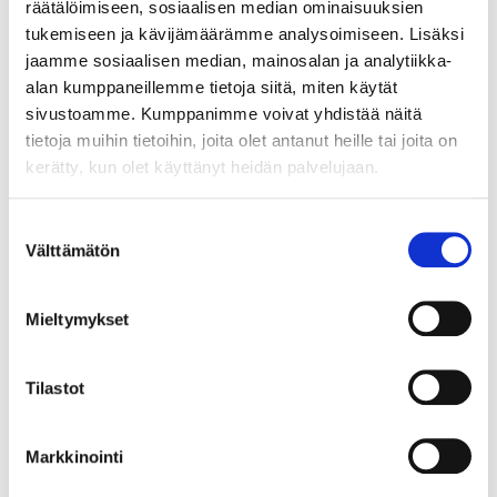
räätälöimiseen, sosiaalisen median ominaisuuksien
lattialämmitys, viilennys ilmastoinnin kautta ja
tukemiseen ja kävijämäärämme analysoimiseen. Lisäksi
mahdollisuus nopeaan kuituliittymään. Sähkö, vesi ja
lämmitys sisältyvät vuokraan.
jaamme sosiaalisen median, mainosalan ja analytiikka-
alan kumppaneillemme tietoja siitä, miten käytät
Tarkemmat tiedot:
sivustoamme. Kumppanimme voivat yhdistää näitä
Raseborgs stadsnät
tietoja muihin tietoihin, joita olet antanut heille tai joita on
Magnus Henriksson
tfn/puh. 019 278 41
kerätty, kun olet käyttänyt heidän palvelujaan.
magnus.henriksson@ktab.fi
Suostumuksen
Välttämätön
valinta
31.01.2019
Uutiset
Maailman älykkäin tie rakentuu
Mieltymykset
Karjaan Puhelimen kuidun varaan
Tilastot
Maailman älykkäin tie rakentuu Siuntion ja Karjaan välille
Karjaan Puhelimen kuidun varaan. Tähtäimessä on reilut
kuusisataa 5G-valaisinpylvästä, parempi turvallisuus ja
tulevaisuuden tieliikenteen kehittäminen yhteistyössä
Markkinointi
Nokian, Inkoon kunnan ja Tammisaaren Energian kanssa.