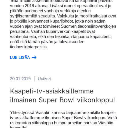
Telia ilmoitti äskettäin lopettavansa lankapuhelinpalvelut
vuoden 2019 aikana. Lisäksi monet operaattorit ovat jo
pitkään purkaneet vanhoja verkkoja etenkin
syrjäisemmiltä seuduilta. Valokuitu ja mobiiliratkaisut ovat
jo pitkälle korvanneet kuparijohdot, jotka noin sadan
vuoden ajan ovat toimineet Suomen tiedonsiirtoverkkojen
perustana. Vanhan kupariverkon kaapelit ovat
vanhentuneita, eikä sen tekniikan tarjoama kapasiteetti
enää riitä tämän päivän ja tulevaisuuden
tiedonsiirtotarpeisiin.
LUE LISÄÄ
30.01.2019
Uutiset
Kaapeli-tv-asiakkaillemme
ilmainen Super Bowl viikonloppu!
Yhteistyössä Viasatin kanssa tarjoamme kaikille kaapeli-
tv-asiakkaillemme ilmaisen Super Bowl viikonlopun. Vietä
uskomaton viikonloppu huippu-urheilun parissa Viasatin
kanavilla!