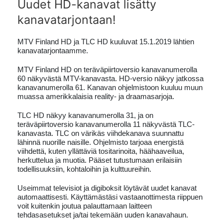
Uudet HD-kanavat lisätty
kanavatarjontaan!
MTV Finland HD ja TLC HD kuuluvat 15.1.2019 lähtien
kanavatarjontaamme.
MTV Finland HD on teräväpiirtoversio kanavanumerolla
60 näkyvästä MTV-kanavasta. HD-versio näkyy jatkossa
kanavanumerolla 61. Kanavan ohjelmistoon kuuluu muun
muassa amerikkalaisia reality- ja draamasarjoja.
TLC HD näkyy kanavanumerolla 31, ja on
teräväpiirtoversio kanavanumerolla 11 näkyvästä TLC-
kanavasta. TLC on värikäs viihdekanava suunnattu
lähinnä nuorille naisille. Ohjelmisto tarjoaa energistä
viihdettä, kuten yllättäviä tositarinoita, häähaaveilua,
herkuttelua ja muotia. Pääset tutustumaan erilaisiin
todellisuuksiin, kohtaloihin ja kulttuureihin.
Useimmat televisiot ja digiboksit löytävät uudet kanavat
automaattisesti. Käyttämästäsi vastaanottimesta riippuen
voit kuitenkin joutua palauttamaan laitteen
tehdasasetukset ja/tai tekemään uuden kanavahaun.