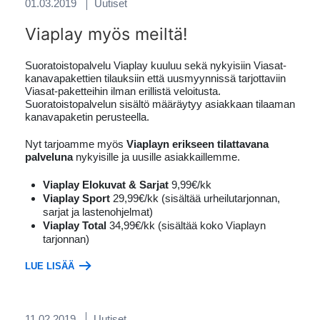
01.03.2019
Uutiset
Viaplay myös meiltä!
Suoratoistopalvelu Viaplay kuuluu sekä nykyisiin Viasat-
kanavapakettien tilauksiin että uusmyynnissä tarjottaviin
Viasat-paketteihin ilman erillistä veloitusta.
Suoratoistopalvelun sisältö määräytyy asiakkaan tilaaman
kanavapaketin perusteella.
Nyt tarjoamme myös
Viaplayn erikseen tilattavana
palveluna
nykyisille ja uusille asiakkaillemme.
Viaplay Elokuvat & Sarjat
9,99€/kk
Viaplay Sport
29,99€/kk (sisältää urheilutarjonnan,
sarjat ja lastenohjelmat)
Viaplay Total
34,99€/kk (sisältää koko Viaplayn
tarjonnan)
LUE LISÄÄ
11.02.2019
Uutiset