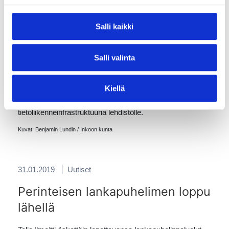
Lue lisää
Inkoon kunnan sivuilta
sekä
Tekniikka & Talous -
artikkelista
.
Salli kaikki
Kunnanjohtaja Robert Nyman (Inkoon kunta),
toimitusjohtaja Henrik Ekblom (Karjaan
Puhelin), Kunnanhallituksen puheenjohtaja Henrik
Salli valinta
Wickström (Inkoon kunta) ja toimitusjohtaja Frank
Hoverfelt (Tammisaaren Energia) tulevan älytien varrella.
Kiellä
Henrik Ekblom esittelee alueen
tietoliikenneinfrastruktuuria lehdistölle.
Kuvat: Benjamin Lundin / Inkoon kunta
31.01.2019
Uutiset
Perinteisen lankapuhelimen loppu
lähellä