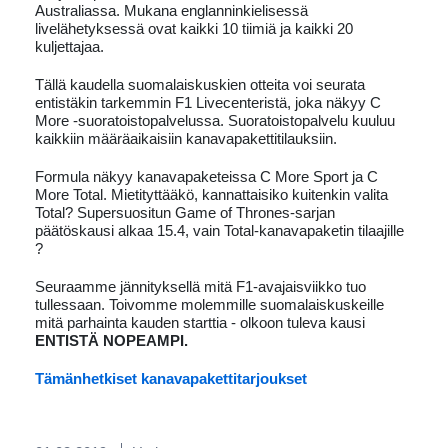
Australiassa. Mukana englanninkielisessä
livelähetyksessä ovat kaikki 10 tiimiä ja kaikki 20
kuljettajaa.
Tällä kaudella suomalaiskuskien otteita voi seurata
entistäkin tarkemmin F1 Livecenteristä, joka näkyy C
More -suoratoistopalvelussa. Suoratoistopalvelu kuuluu
kaikkiin määräaikaisiin kanavapakettitilauksiin.
Formula näkyy kanavapaketeissa C More Sport ja C
More Total. Mietityttääkö, kannattaisiko kuitenkin valita
Total? Supersuositun Game of Thrones-sarjan
päätöskausi alkaa 15.4, vain Total-kanavapaketin tilaajille
?
Seuraamme jännityksellä mitä F1-avajaisviikko tuo
tullessaan. Toivomme molemmille suomalaiskuskeille
mitä parhainta kauden starttia - olkoon tuleva kausi
ENTISTÄ NOPEAMPI.
Tämänhetkiset kanavapakettitarjoukset