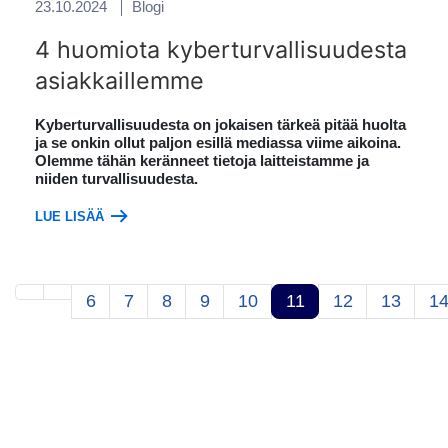
23.10.2024
Blogi
4 huomiota kyberturvallisuudesta
asiakkaillemme
Kyberturvallisuudesta on jokaisen tärkeä pitää huolta
ja se onkin ollut paljon esillä mediassa viime aikoina.
Olemme tähän keränneet tietoja laitteistamme ja
niiden turvallisuudesta.
LUE LISÄÄ
6
7
8
9
10
11
12
13
1