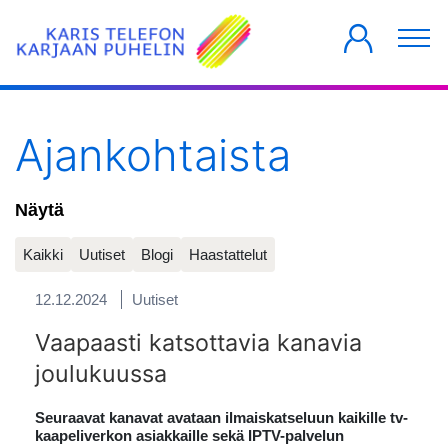
YKSITYISILLE
YRITYKSILLE
TALOYHTIÖT
Ajankohtaista
Näytä
Kaikki
Uutiset
Blogi
Haastattelut
12.12.2024
Uutiset
Vaapaasti katsottavia kanavia
joulukuussa
Seuraavat kanavat avataan ilmaiskatseluun kaikille tv-
kaapeliverkon asiakkaille sekä IPTV-palvelun