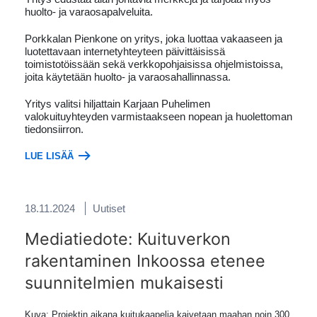
huolto- ja varaosapalveluita.
Porkkalan Pienkone on yritys, joka luottaa vakaaseen ja
luotettavaan internetyhteyteen päivittäisissä
toimistotöissään sekä verkkopohjaisissa ohjelmistoissa,
joita käytetään huolto- ja varaosahallinnassa.
Yritys valitsi hiljattain Karjaan Puhelimen
valokuituyhteyden varmistaakseen nopean ja huolettoman
tiedonsiirron.
LUE LISÄÄ
18.11.2024
Uutiset
Mediatiedote: Kuituverkon
rakentaminen Inkoossa etenee
suunnitelmien mukaisesti
Kuva: Projektin aikana kuitukaapelia kaivetaan maahan noin 300