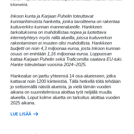
kilometriä.
Inkoon kunta ja Karjaan Puhelin toteuttavat
kunnianhimoista hanketta, jonka tavoitteena on rakentaa
kuituverkko kunnan manneralueelle. Hankkeen
tarkoituksena on mahdollistaa nopea ja luotettava
internetyhteys myös niillä alueilla, joissa kuituverkon
rakentaminen ei muuten olisi mahdollista. Hankkeen
budjetti on noin 4,3 miljoonaa euroa, josta Inkoon kunnan
osuus on enintään 1,16 miljoonaa euroa. Loppuosan
kattaa Karjaan Puhelin sekä Traficomilta saatava EU-tuki.
Hanke toteutetaan vuosina 2024–2025.
Hankealue on jaettu yhteensä 14 osa-alueeseen, jotka
kattavat noin 1200 kiinteistöä. Tällä hetkellä töitä tehdään
jo seitsemällä näistä alueista, ja vielä tämän vuoden
aikana on suunnitelmissa aloittaa työt neljällä muulla
alueella. Loput kolme aluetta on tarkoitus aloittaa vuoden
2025 aikana.
LUE LISÄÄ