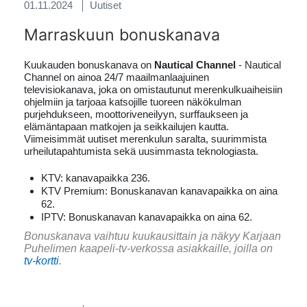
01.11.2024
Uutiset
Marraskuun bonuskanava
Kuukauden bonuskanava on
Nautical Channel
- Nautical
Channel on ainoa 24/7 maailmanlaajuinen
televisiokanava, joka on omistautunut merenkulkuaiheisiin
ohjelmiin ja tarjoaa katsojille tuoreen näkökulman
purjehdukseen, moottoriveneilyyn, surffaukseen ja
elämäntapaan matkojen ja seikkailujen kautta.
Viimeisimmät uutiset merenkulun saralta, suurimmista
urheilutapahtumista sekä uusimmasta teknologiasta.
KTV: kanavapaikka 236.
KTV Premium: Bonuskanavan kanavapaikka on aina
62.
IPTV: Bonuskanavan kanavapaikka on aina 62.
Bonuskanava vaihtuu kuukausittain ja näkyy Karjaan
Puhelimen kaapeli-tv-verkossa asiakkaille, joilla on
tv-kortti
.