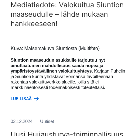
Mediatiedote: Valokuitua Siuntion
maaseudulle – lähde mukaan
hankkeeseen!
Kuva: Maisemakuva Siuntiosta (Multifoto)
Siuntion maaseudun asukkaille tarjoutuu nyt
ainutlaatuinen mahdollisuus saada nopea ja
ympäristöystävällinen valokuituyhteys.
Karjaan Puhelin
ja Siuntion kunta yhdistävät voimansa tavoitteenaan
rakentaa valokuituverkko alueille, joilla sitä ei
markkinaehtoisesti todennäköisesti toteutettaisi.
LUE LISÄÄ
03.12.2024
Uutiset
Uusi Huijausturva-toiminnallisuus