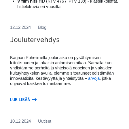
V film hits HD
(KTV 476 / IPTV 139) - klassikkoleffat,
hittielokuvia eri vuosilta
12.12.2024
Blogi
Joulutervehdys
Karjaan Puhelimella joulunaika on pysähtymisen,
kiitollisuuden ja takaisin antamisen aikaa. Samalla kun
yhdistämme perheitä ja yhteisöjä nopeiden ja vakaiden
kuituyhteyksien avulla, olemme sitoutuneet edistämään
innovaatioita, kestävyyttä ja yhteistyötä –
arvoja
, jotka
ohjaavat kaikkea toimintaamme.
LUE LISÄÄ
10.12.2024
Uutiset