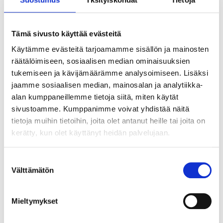
piirrosklassikot ja uutuuselokuvat sekä sopiva sekoitus
perinteisiä ja uusia sarjoja takaavat sen, että kanava on
koko perheen ylivoimainen suosikki.
Tämä sivusto käyttää evästeitä
KTV: kanavapaikka 160.
KTV Premium: Bonuskanavan kanavapaikka on aina
Käytämme evästeitä tarjoamamme sisällön ja mainosten
62.
räätälöimiseen, sosiaalisen median ominaisuuksien
IPTV: Bonuskanavan kanavapaikka on aina 62.
tukemiseen ja kävijämäärämme analysoimiseen. Lisäksi
Bonuskanava vaihtuu kuukausittain ja näkyy IPTV-
jaamme sosiaalisen median, mainosalan ja analytiikka-
palvelun asiakkaillemme sekä Karjaan Puhelimen
alan kumppaneillemme tietoja siitä, miten käytät
kaapeli-tv-verkossa asiakkaille, joilla on
tv-kortti
.
sivustoamme. Kumppanimme voivat yhdistää näitä
tietoja muihin tietoihin, joita olet antanut heille tai joita on
kerätty, kun olet käyttänyt heidän palvelujaan.
19.11.2024
Uutiset
Kanavapaikat muuttuvat
Suostumuksen
antennitelevisiossa 19.
Välttämätön
valinta
marraskuuta – Ei muutoksia
meidän asiakkaillemme
Mieltymykset