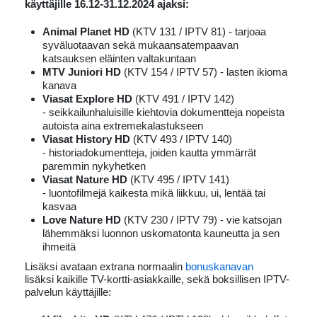
käyttäjille 16.12-31.12.2024 ajaksi:
Animal Planet HD
(KTV 131 / IPTV 81) - tarjoaa
syväluotaavan sekä mukaansatempaavan
katsauksen eläinten valtakuntaan
MTV Juniori HD
(KTV 154 / IPTV 57) - lasten ikioma
kanava
Viasat Explore HD
(KTV 491 / IPTV 142)
- seikkailunhaluisille kiehtovia dokumentteja nopeista
autoista aina extremekalastukseen
Viasat History HD
(KTV 493 / IPTV 140)
- historiadokumentteja, joiden kautta ymmärrät
paremmin nykyhetken
Viasat Nature HD
(KTV 495 / IPTV 141)
- luontofilmejä kaikesta mikä liikkuu, ui, lentää tai
kasvaa
Love Nature HD
(KTV 230 / IPTV 79) - vie katsojan
lähemmäksi luonnon uskomatonta kauneutta ja sen
ihmeitä
Lisäksi avataan extrana normaalin
bonuskanavan
lisäksi kaikille TV-kortti-asiakkaille, sekä boksillisen IPTV-
palvelun käyttäjille: