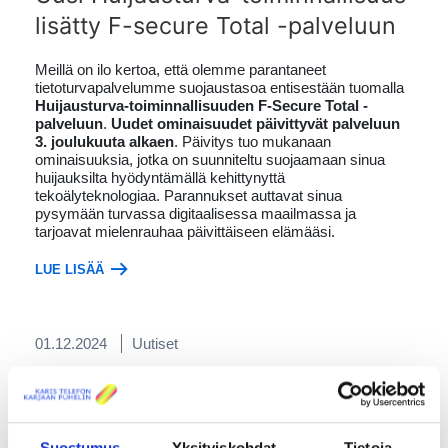
lisätty F-secure Total -palveluun
Meillä on ilo kertoa, että olemme parantaneet
tietoturvapalvelumme suojaustasoa entisestään tuomalla
Huijausturva-toiminnallisuuden F-Secure Total -
palveluun
.
Uudet ominaisuudet päivittyvät palveluun
3. joulukuuta alkaen
. Päivitys tuo mukanaan
ominaisuuksia, jotka on suunniteltu suojaamaan sinua
huijauksilta hyödyntämällä kehittynyttä
tekoälyteknologiaa. Parannukset auttavat sinua
pysymään turvassa digitaalisessa maailmassa ja
tarjoavat mielenrauhaa päivittäiseen elämääsi.
LUE LISÄÄ
01.12.2024
Uutiset
Joulukuun bonuskanava
Kuukauden bonuskanava on
Disney Channel
-
Disneyn
Suostumus
Yksityiskohdat
Tietoja