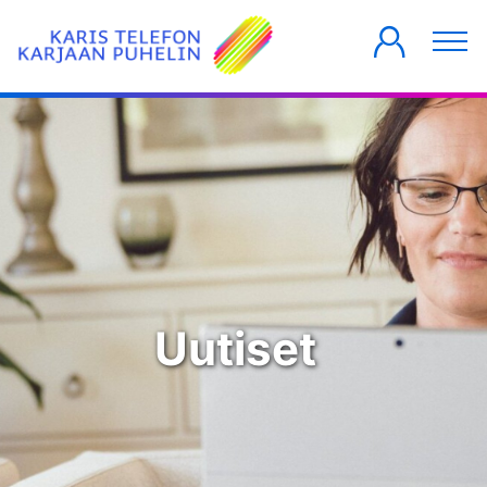
YKSITYISILLE
YRITYKSILLE
TALOYHTIÖT
Uutiset