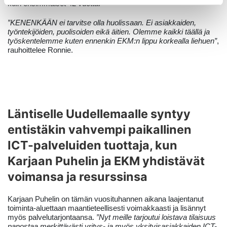
kuin ensimmäiset 42 vuotta.
”KENENKÄÄN ei tarvitse olla huolissaan. Ei asiakkaiden,
työntekijöiden, puolisoiden eikä äitien. Olemme kaikki täällä ja
työskentelemme kuten ennenkin EKM:n lippu korkealla liehuen”
,
rauhoittelee Ronnie.
Läntiselle Uudellemaalle syntyy
entistäkin vahvempi paikallinen
ICT-palveluiden tuottaja, kun
Karjaan Puhelin ja EKM yhdistävät
voimansa ja resurssinsa
Karjaan Puhelin on tämän vuosituhannen aikana laajentanut
toiminta-aluettaan maantieteellisesti voimakkaasti ja lisännyt
myös palvelutarjontaansa.
”Nyt meille tarjoutui loistava tilaisuus
panostaa merkittävästi yritys- ja myös yksityisasiakkaiden ICT-