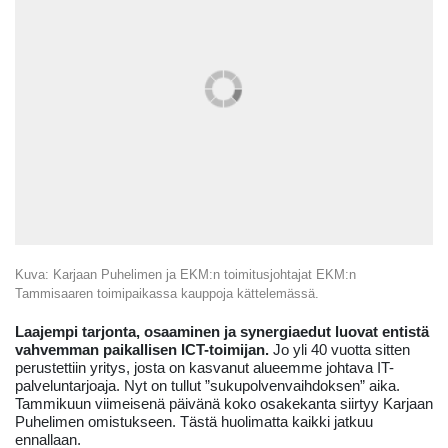
Kuva: Karjaan Puhelimen ja EKM:n toimitusjohtajat EKM:n
Tammisaaren toimipaikassa kauppoja kättelemässä.
Laajempi tarjonta, osaaminen ja synergiaedut luovat entistä
vahvemman paikallisen ICT-toimijan.
Jo yli 40 vuotta sitten
perustettiin yritys, josta on kasvanut alueemme johtava IT-
palveluntarjoaja. Nyt on tullut ”sukupolvenvaihdoksen” aika.
Tammikuun viimeisenä päivänä koko osakekanta siirtyy Karjaan
Puhelimen omistukseen. Tästä huolimatta kaikki jatkuu
ennallaan.