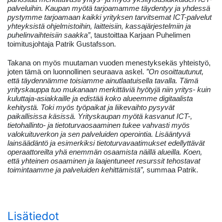
palveluihin. Kaupan myötä tarjoamamme täydentyy ja yhdessä
pystymme tarjoamaan kaikki yrityksen tarvitsemat ICT-palvelut
yhteyksistä ohjelmistoihin, laitteisiin, kassajärjestelmiin ja
puhelinvaihteisiin saakka”
, taustoittaa Karjaan Puhelimen
toimitusjohtaja Patrik Gustafsson.
Takana on myös muutaman vuoden menestyksekäs yhteistyö,
joten tämä on luonnollinen seuraava askel.
”On osoittautunut,
että täydennämme toisiamme ainutlaatuisella tavalla. Tämä
yrityskauppa tuo mukanaan merkittäviä hyötyjä niin yritys- kuin
kuluttaja-asiakkaille ja edistää koko alueemme digitaalista
kehitystä. Toki myös työpaikat ja liikevaihto pysyvät
paikallisissa käsissä. Yrityskaupan myötä kasvanut ICT-,
tietohallinto- ja tietoturvaosaaminen tukee vahvasti myös
valokuituverkon ja sen palveluiden operointia. Lisääntyvä
lainsäädäntö ja esimerkiksi tietoturvavaatimukset edellyttävät
operaattoreilta yhä enemmän osaamista näillä alueilla. Koen,
että yhteinen osaaminen ja laajentuneet resurssit tehostavat
toimintaamme ja palveluiden kehittämistä”,
summaa Patrik.
Lisätiedot