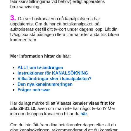
fabriksinställningarna vid behov) enligt apparatens
bruksanvisning.
3.
Du ser baskanalerna då kanalplatserna har
uppdaterats. Om du har ett betalkanalpaket, så
auktoriseras det till ditt tv-kort under dagens lopp. Låt din
tv/digibox stå påslagen i flera timmar eller ända tills bilden
kommer fram.
Mer information hittar du här:
ALLT om tv-ändringen
Instruktioner för KANALSÖKNING
Vilka ändringar sker i kanalpaketen?
Den nya kanalnumreringen
Frågor och svar
Har du lagt märke till att
Viasats kanaler visas fritt för
alla 29-31.10
, även om man inte har något tv-kort? Mer
info om de öppna kanalerna hittar du
här
.
Om du inte fått fram dina betalkanaler dagen efter att du
gjort kanalsökningen, rekommenderar vi att du kontaktar