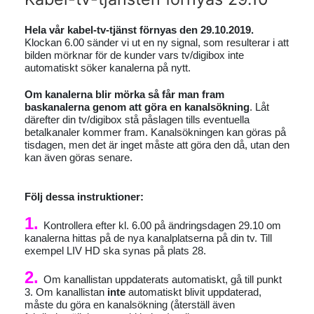
Hela vår kabel-tv-tjänst förnyas den 29.10.2019.
Klockan 6.00 sänder vi ut en ny signal, som resulterar i att
bilden mörknar för de kunder vars tv/digibox inte
automatiskt söker kanalerna på nytt.
Om kanalerna blir mörka så får man fram
baskanalerna genom att göra en kanalsökning
. Låt
därefter din tv/digibox stå påslagen tills eventuella
betalkanaler kommer fram. Kanalsökningen kan göras på
tisdagen, men det är inget måste att göra den då, utan den
kan även göras senare.
Följ dessa instruktioner:
1.
Kontrollera efter kl. 6.00 på ändringsdagen 29.10 om
kanalerna hittas på de nya kanalplatserna på din tv. Till
exempel LIV HD ska synas på plats 28.
2.
Om kanallistan uppdaterats automatiskt, gå till punkt
3. Om kanallistan
inte
automatiskt blivit uppdaterad,
måste du göra en kanalsökning (återställ även