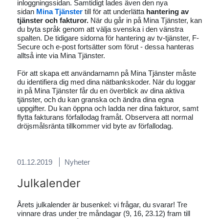
inloggningssidan. Samtidigt lades även den nya
sidan
Mina Tjänster
till för att underlätta
hantering av
tjänster och fakturor.
När du går in på Mina Tjänster, kan
du byta språk genom att välja svenska i den vänstra
spalten. De tidigare sidorna för hantering av tv-tjänster, F-
Secure och e-post fortsätter som förut - dessa hanteras
alltså inte via Mina Tjänster.
För att skapa ett användarnamn på Mina Tjänster måste
du identifiera dig med dina nätbankskoder. När du loggar
in på Mina Tjänster får du en överblick av dina aktiva
tjänster, och du kan granska och ändra dina egna
uppgifter. Du kan öppna och ladda ner dina fakturor, samt
flytta fakturans förfallodag framåt. Observera att normal
dröjsmålsränta tillkommer vid byte av förfallodag.
01.12.2019
Nyheter
Julkalender
Årets julkalender är busenkel: vi frågar, du svarar! Tre
vinnare dras under tre måndagar (9, 16, 23.12) fram till