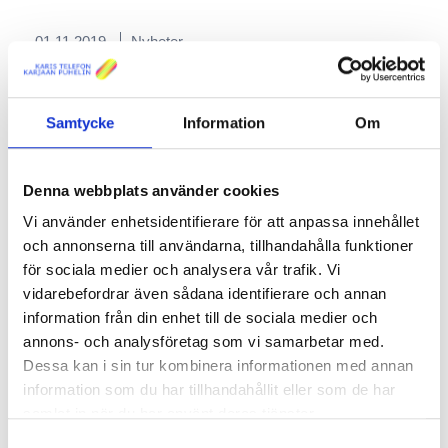
01.11.2019
Nyheter
Njut av Viasats toppkanaler ännu
under hela helgen!
Samtycke
Information
Om
Kanalerna Viasat Jääkiekko HD (480), Viasat Jalkapallo
HD (452), Viasat Urheilu (460), Viasat Urheilu HD (464)
Denna webbplats använder cookies
och Viasat Film Hits HD (476) fortsätter att visas fritt för
alla under veckoslutet 1-3.11.2019.
Vi använder enhetsidentifierare för att anpassa innehållet
och annonserna till användarna, tillhandahålla funktioner
LÄS MER
för sociala medier och analysera vår trafik. Vi
vidarebefordrar även sådana identifierare och annan
information från din enhet till de sociala medier och
31.10.2019
Nyheter
annons- och analysföretag som vi samarbetar med.
Nya kanaler i HD-kvalitet!
Dessa kan i sin tur kombinera informationen med annan
information som du har tillhandahållit eller som de har
Märkte du att
LIV HD
nuförtiden hittas på kanalplats 28
samlat in när du har använt deras tjänster.
och
JIM HD
på kanalplats 29? Baskanalerna syns för alla.
Samtyckesval