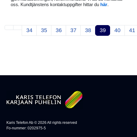
oss. Kundtjänstens kontaktuppgifter hittar du
här
.
34
35
36
37
38
39
40
41
Karis Telefon Ab ©
2026
All rights reserved
Fo-nummer: 0202975-5