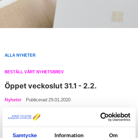
ALLA NYHETER
BESTÄLL VÅRT NYHETSBREV
Öppet veckoslut 31.1 - 2.2.
Nyheter
Publicerad 29.01.2020
Viasat Urheilu -kanalen visas fritt
från fredag 31.1 kl. 17.00 till
måndag 3.2 kl. 8.00 på kanalplatserna 464 (HD) och 460 (SD).
Det bjuds bland annat på på Premier League, NHL-hockey och
NFL Super Bowl LIV. Se veckoslutets livesändningar nedan.
Samtycke
Information
Om