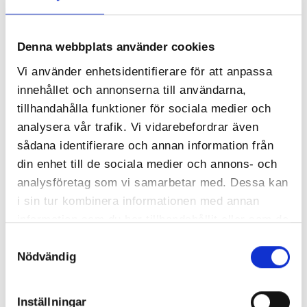
Denna webbplats använder cookies
Vi använder enhetsidentifierare för att anpassa
innehållet och annonserna till användarna,
tillhandahålla funktioner för sociala medier och
analysera vår trafik. Vi vidarebefordrar även
sådana identifierare och annan information från
din enhet till de sociala medier och annons- och
analysföretag som vi samarbetar med. Dessa kan
i sin tur kombinera informationen med annan
information som du har tillhandahållit eller som de
har samlat in när du har använt deras tjänster.
Samtyckesval
Fredag 31.1
Nödvändig
kl 21:20 Bundesligan: Hertha Berlin - Schalke
kl 02:05 NHL: Pittsburgh Penguins - Philadelphia Flyers
Inställningar
kl 05:05 NHL: Anaheim Ducks - Tampa Bay Lightning