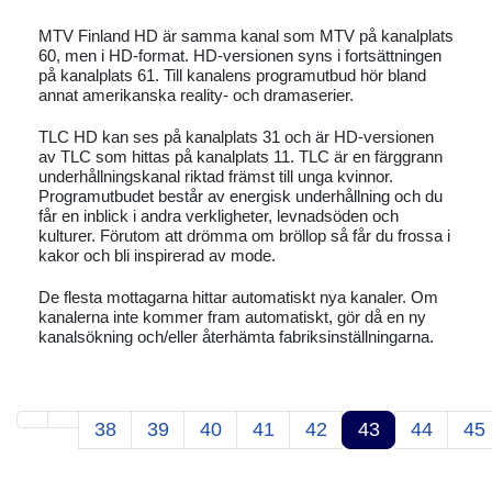
MTV Finland HD är samma kanal som MTV på kanalplats
60, men i HD-format. HD-versionen syns i fortsättningen
på kanalplats 61. Till kanalens programutbud hör bland
annat amerikanska reality- och dramaserier.
TLC HD kan ses på kanalplats 31 och är HD-versionen
av TLC som hittas på kanalplats 11. TLC är en färggrann
underhållningskanal riktad främst till unga kvinnor.
Programutbudet består av energisk underhållning och du
får en inblick i andra verkligheter, levnadsöden och
kulturer. Förutom att drömma om bröllop så får du frossa i
kakor och bli inspirerad av mode.
De flesta mottagarna hittar automatiskt nya kanaler. Om
kanalerna inte kommer fram automatiskt, gör då en ny
kanalsökning och/eller återhämta fabriksinställningarna.
38
39
40
41
42
43
44
45