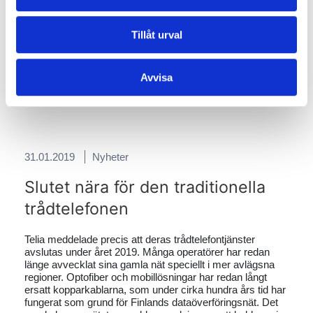
ordförande Henrik Wickström (Ingå kommun) och VD
Frank Hoverfelt (Ekenäs Energi) vid den kommande
smartvägen.
Tillåt urval
Henrik Ekblom presenterar områdets smarta infrastruktur
Avvisa
till pressen.
Foton: Benjamin Lundin / Ingå kommun
31.01.2019
Nyheter
Slutet nära för den traditionella
trådtelefonen
Telia meddelade precis att deras trådtelefontjänster
avslutas under året 2019. Många operatörer har redan
länge avvecklat sina gamla nät speciellt i mer avlägsna
regioner. Optofiber och mobillösningar har redan långt
ersatt kopparkablarna, som under cirka hundra års tid har
fungerat som grund för Finlands dataöverföringsnät. Det