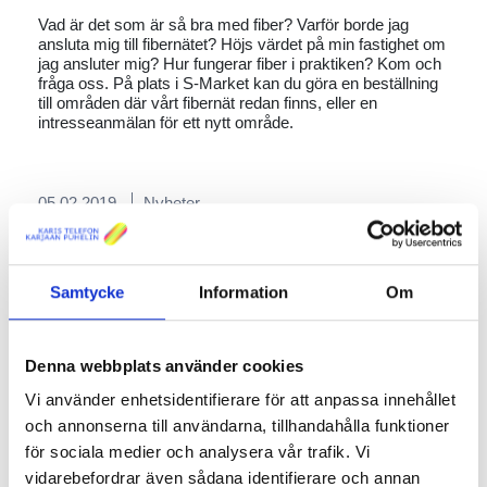
Vad är det som är så bra med fiber? Varför borde jag
ansluta mig till fibernätet? Höjs värdet på min fastighet om
jag ansluter mig? Hur fungerar fiber i praktiken? Kom och
fråga oss. På plats i S-Market kan du göra en beställning
till områden där vårt fibernät redan finns, eller en
intresseanmälan för ett nytt område.
05.02.2019
Nyheter
Modernt kontor i gatunivå uthyres
i Ekenäs centrum
Samtycke
Information
Om
Modernt 2018 färdigställt kontor (ca 50 m2) uthyres i på
Björknäsgatan 12 i Ekenäs centrum. Möjlighet till
Denna webbplats använder cookies
gemensamt kök/kafferum. Vattenburen golvvärme,
kylning via ventilation och möjlighet till snabb
Vi använder enhetsidentifierare för att anpassa innehållet
fiberanslutning. El, vatten och värme ingår i hyran.
och annonserna till användarna, tillhandahålla funktioner
Närmare uppgifter
för sociala medier och analysera vår trafik. Vi
Raseborgs stadsnät
vidarebefordrar även sådana identifierare och annan