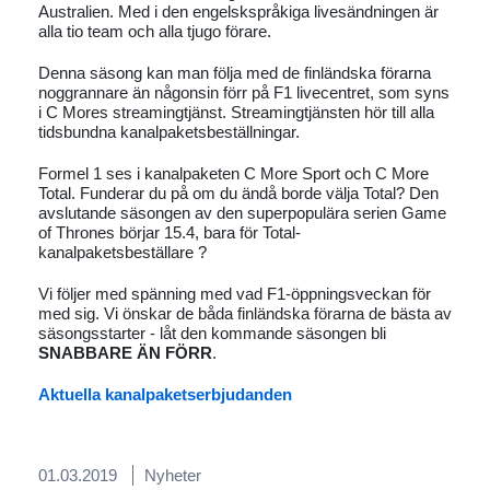
Australien. Med i den engelskspråkiga livesändningen är
alla tio team och alla tjugo förare.
Denna säsong kan man följa med de finländska förarna
noggrannare än någonsin förr på F1 livecentret, som syns
i C Mores streamingtjänst. Streamingtjänsten hör till alla
tidsbundna kanalpaketsbeställningar.
Formel 1 ses i kanalpaketen C More Sport och C More
Total. Funderar du på om du ändå borde välja Total? Den
avslutande säsongen av den superpopulära serien Game
of Thrones börjar 15.4, bara för Total-
kanalpaketsbeställare ?
Vi följer med spänning med vad F1-öppningsveckan för
med sig. Vi önskar de båda finländska förarna de bästa av
säsongsstarter - låt den kommande säsongen bli
SNABBARE ÄN FÖRR
.
Aktuella kanalpaketserbjudanden
01.03.2019
Nyheter