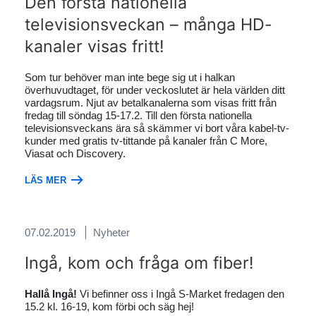
Den första nationella
televisionsveckan – många HD-
kanaler visas fritt!
Som tur behöver man inte bege sig ut i halkan
överhuvudtaget, för under veckoslutet är hela världen ditt
vardagsrum. Njut av betalkanalerna som visas fritt från
fredag till söndag 15-17.2. Till den första nationella
televisionsveckans ära så skämmer vi bort våra kabel-tv-
kunder med gratis tv-tittande på kanaler från C More,
Viasat och Discovery.
LÄS MER
07.02.2019
Nyheter
Ingå, kom och fråga om fiber!
Hallå Ingå!
Vi befinner oss i Ingå S-Market fredagen den
15.2 kl. 16-19, kom förbi och säg hej!