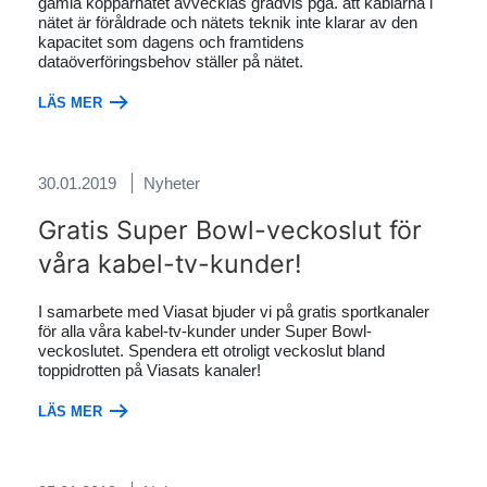
gamla kopparnätet avvecklas gradvis pga. att kablarna i
nätet är föråldrade och nätets teknik inte klarar av den
kapacitet som dagens och framtidens
dataöverföringsbehov ställer på nätet.
LÄS MER
30.01.2019
Nyheter
Gratis Super Bowl-veckoslut för
våra kabel-tv-kunder!
I samarbete med Viasat bjuder vi på gratis sportkanaler
för alla våra kabel-tv-kunder under Super Bowl-
veckoslutet. Spendera ett otroligt veckoslut bland
toppidrotten på Viasats kanaler!
LÄS MER