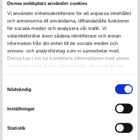
Denna webbplats använder cookies
06.02.2023
Nyheter
Vi använder enhetsidentifierare för att anpassa innehållet
och annonserna till användarna, tillhandahålla funktioner
Vi rekryterar en försäljare av
för sociala medier och analysera vår trafik. Vi
företagstjänster
vidarebefordrar även sådana identifierare och annan
information från din enhet till de sociala medier och
Karis Telefon växer och vill särskilt utveckla B2B-
annons- och analysföretag som vi samarbetar med.
försäljningen. Vi söker nu en kollega som är intresserad
Dessa kan i sin tur kombinera informationen med annan
av tekniska lösningar, gillar en social och varierande
information som du har tillhandahållit eller som de har
arbetsmiljö samt besitter starka försäljaregenskaper.
samlat in när du har använt deras tjänster.
LÄS MER
Samtyckesval
Nödvändig
31.01.2023
Nyheter
Inställningar
Bonuskanalen i februari
Statistik
NHK World Japan
på kanalplats
359
är den japanska
publik service -organisationens internationella tjänst.
Kanalen erbjuder tittaren ett japanskt perspektiv på