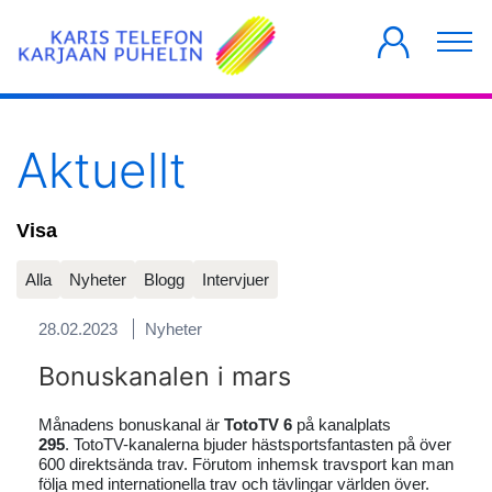
PRIVATKUNDER
FÖRETAG
HUSBOLAG
Aktuellt
Visa
Alla
Nyheter
Blogg
Intervjuer
28.02.2023
Nyheter
Bonuskanalen i mars
Månadens bonuskanal är
TotoTV 6
på kanalplats
295
. TotoTV-kanalerna bjuder hästsportsfantasten på över
600 direktsända trav. Förutom inhemsk travsport kan man
följa med internationella trav och tävlingar världen över.