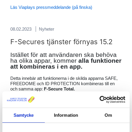
Läs Viaplays pressmeddelande (på finska)
08.02.2023
Nyheter
F-Secures tjänster förnyas 15.2
Istället för att användaren ska behöva
ha olika appar, kommer
alla funktioner
att kombineras i en app.
Detta innebär att funktionerna i de skilda apparna SAFE,
FREEDOME och ID PROTECTION kombineras till en
och samma app:
F-Secure Total.
I och med denna ändring blir skyddandet av dina enheter,
din förbindelse och dina personuppgifter ännu behändigare
i fortsättningen.
Samtycke
Information
Om
LÄS MER