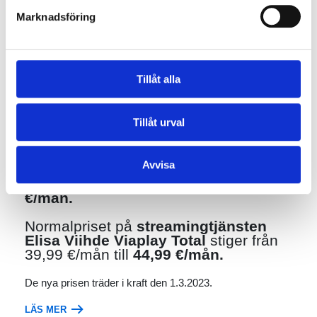
nyheter, kultur och traditioner.
Marknadsföring
30.01.2023
Nyheter
Tillåt alla
Normalprisen för V premium och
Elisa Viihde Viaplay Total stiger
Tillåt urval
den 1.3
Avvisa
V premium -kanalpaketets
normalpris
stiger från 39,95 €/mån till
44,95
€/mån.
Normalpriset på
streamingtjänsten
Elisa Viihde Viaplay Total
stiger från
39,99 €/mån till
44,99 €/mån.
De nya prisen träder i kraft den 1.3.2023.
LÄS MER