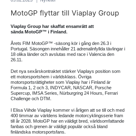
MotoGP flyttar till Viaplay Group
Viaplay Group har skaffat ensamrätt att
sända
MotoGP™ i Finland.
Årets FIM MotoGP™ -säsong kör i gång den 26.3 i
Portugal. Säsongen innehåller 21 adrenalinfyllda tävlingar i
18 olika länder och avslutas med race i Valencia den
26.11.
Det nya sexårskontraktet stärker Viaplays position som
ett motorsportshem i världsklass. Övriga
motorsportsrättigheter som Viaplay har i Finland är
Formula 1, 2 och 3, INDYCAR, NASCAR, Porsche
Supercup, IMSA Series, Nürburgring 24 Hours, Ferrari
Challenge och DTM.
I Elisa Viihde Viaplay kommer vi årligen att se till och med
400 timmar av världens ledande motorcyklingsserie fram
till år 2028. MotoGP har en väldigt bred, världsomfattande
fanbas och grenen är väldigt populär också bland
finländska motorsportsfans.