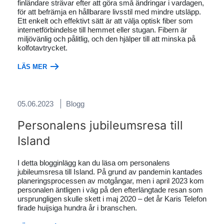
finländare strävar efter att göra små ändringar i vardagen,
för att befrämja en hållbarare livsstil med mindre utsläpp.
Ett enkelt och effektivt sätt är att välja optisk fiber som
internetförbindelse till hemmet eller stugan. Fibern är
miljövänlig och pålitlig, och den hjälper till att minska på
kolfotavtrycket.
LÄS MER
05.06.2023
Blogg
Personalens jubileumsresa till
Island
I detta blogginlägg kan du läsa om personalens
jubileumsresa till Island. På grund av pandemin kantades
planeringsprocessen av motgångar, men i april 2023 kom
personalen äntligen i väg på den efterlängtade resan som
ursprungligen skulle skett i maj 2020 – det år Karis Telefon
firade huijsiga hundra år i branschen.