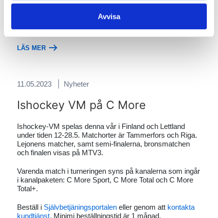
försäljningsmetoder av fiber, och därför
Avvisa
har vi listat de saker som du bör tänka
på när du ingår ett fiberavtal.
LÄS MER
11.05.2023
Nyheter
Ishockey VM på C More
Ishockey-VM spelas denna vår i Finland och Lettland
under tiden 12-28.5. Matchorter är Tammerfors och Riga.
Lejonens matcher, samt semi-finalerna, bronsmatchen
och finalen visas på MTV3.
Varenda match i turneringen syns på kanalerna som ingår
i kanalpaketen: C More Sport, C More Total och C More
Total+.
Beställ i
Självbetjäningsportalen
eller genom att
kontakta
kundtjänst.
Minimi beställningstid är 1 månad.