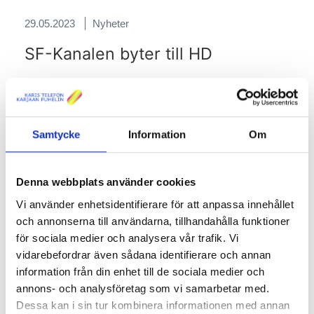
29.05.2023
Nyheter
SF-Kanalen byter till HD
SF-Kanalen som hittills distribuerats endast i SD-kvalitet
kommer från och med onsdagen den 31.5 kl. 10.00 att
byta till HD-kvalitet, såsom C More-paketets övriga
kanaler.
Samtycke
Information
Om
För C More, C More Total och C More Total+ -
kanalpaketsbeställarna syns ändringen endast som
förbättrad bildkvalitet.
Denna webbplats använder cookies
Vi använder enhetsidentifierare för att anpassa innehållet
och annonserna till användarna, tillhandahålla funktioner
24.05.2023
Intervjuer
för sociala medier och analysera vår trafik. Vi
Emil Ekholm tilldelades Henrik
vidarebefordrar även sådana identifierare och annan
Ekbloms teknologistipendium
information från din enhet till de sociala medier och
annons- och analysföretag som vi samarbetar med.
Dessa kan i sin tur kombinera informationen med annan
Henrik Ekbloms teknologistipendium,
vars syfte är att