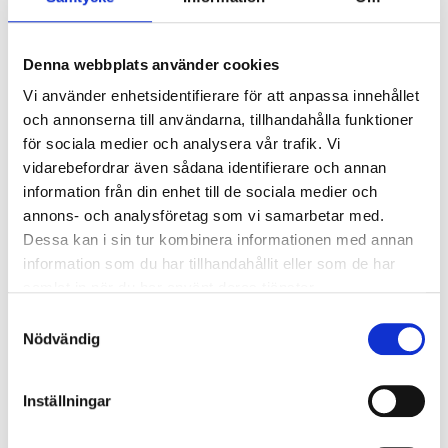
03.12.2024
Nyheter
Denna webbplats använder cookies
Den nya funktionen
Vi använder enhetsidentifierare för att anpassa innehållet
Bedrägeriskydd har tillagts i F-
och annonserna till användarna, tillhandahålla funktioner
secure Total -tjänsten
för sociala medier och analysera vår trafik. Vi
vidarebefordrar även sådana identifierare och annan
Vi har nöjet att informera dig om att
vi har förbättrat
information från din enhet till de sociala medier och
säkerhetsnivån i vår säkerhetstjänst ytterligare genom
annons- och analysföretag som vi samarbetar med.
att introducera funktionen Bedrägeriskydd i F-Secure
Total-tjänsten. De nya funktionerna kommer att
Dessa kan i sin tur kombinera informationen med annan
uppdateras i tjänsten från och med den 3 december
.
information som du har tillhandahållit eller som de har
Uppdateringen innehåller funktioner som är utformade för
samlat in när du har använt deras tjänster.
att skydda dig från bedrägerier med hjälp av avancerad
AI-teknologi. Förbättringarna hjälper dig att hålla dig säker
Samtyckesval
i den digitala världen och ger dig sinnesro i din vardag.
Nödvändig
LÄS MER
Inställningar
01.12.2024
Nyheter