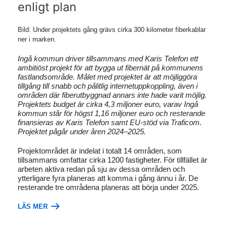
enligt plan
Bild: Under projektets gång grävs cirka 300 kilometer fiberkablar
ner i marken.
Ingå kommun driver tillsammans med Karis Telefon ett
ambitiöst projekt för att bygga ut fibernät på kommunens
fastlandsområde. Målet med projektet är att möjliggöra
tillgång till snabb och pålitlig internetuppkoppling, även i
områden där fiberutbyggnad annars inte hade varit möjlig.
Projektets budget är cirka 4,3 miljoner euro, varav Ingå
kommun står för högst 1,16 miljoner euro och resterande
finansieras av Karis Telefon samt EU-stöd via Traficom.
Projektet pågår under åren 2024–2025.
Projektområdet är indelat i totalt 14 områden, som
tillsammans omfattar cirka 1200 fastigheter. För tillfället är
arbeten aktiva redan på sju av dessa områden och
ytterligare fyra planeras att komma i gång ännu i år. De
resterande tre områdena planeras att börja under 2025.
LÄS MER