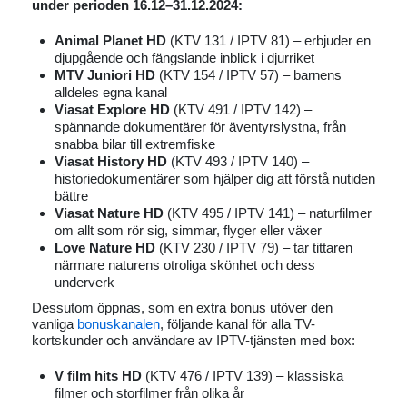
under perioden 16.12–31.12.2024:
Animal Planet HD
(KTV 131 / IPTV 81) – erbjuder en
djupgående och fängslande inblick i djurriket
MTV Juniori HD
(KTV 154 / IPTV 57) – barnens
alldeles egna kanal
Viasat Explore HD
(KTV 491 / IPTV 142) –
spännande dokumentärer för äventyrslystna, från
snabba bilar till extremfiske
Viasat History HD
(KTV 493 / IPTV 140) –
historiedokumentärer som hjälper dig att förstå nutiden
bättre
Viasat Nature HD
(KTV 495 / IPTV 141) – naturfilmer
om allt som rör sig, simmar, flyger eller växer
Love Nature HD
(KTV 230 / IPTV 79) – tar tittaren
närmare naturens otroliga skönhet och dess
underverk
Dessutom öppnas, som en extra bonus utöver den
vanliga
bonuskanalen
, följande kanal för alla TV-
kortskunder och användare av IPTV-tjänsten med box:
V film hits HD
(KTV 476 / IPTV 139) – klassiska
filmer och storfilmer från olika år