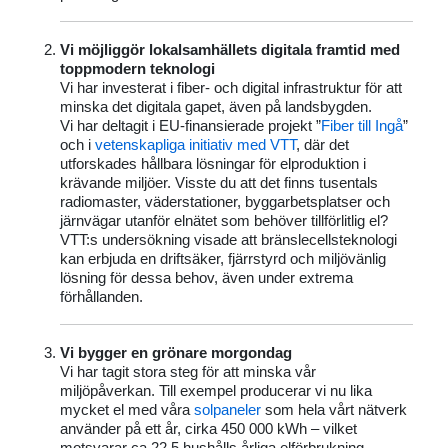
Vi möjliggör lokalsamhällets digitala framtid med
toppmodern teknologi
Vi har investerat i fiber- och digital infrastruktur för att
minska det digitala gapet, även på landsbygden.
Vi har deltagit i EU-finansierade projekt ”
Fiber till Ingå
”
och i
vetenskapliga initiativ med VTT
, där det
utforskades hållbara lösningar för elproduktion i
krävande miljöer. Visste du att det finns tusentals
radiomaster, väderstationer, byggarbetsplatser och
järnvägar utanför elnätet som behöver tillförlitlig el?
VTT:s undersökning visade att bränslecellsteknologi
kan erbjuda en driftsäker, fjärrstyrd och miljövänlig
lösning för dessa behov, även under extrema
förhållanden.
Vi bygger en grönare morgondag
Vi har tagit stora steg för att minska vår
miljöpåverkan. Till exempel producerar vi nu lika
mycket el med våra
solpaneler
som hela vårt nätverk
använder på ett år, cirka 450 000 kWh – vilket
motsvarar ca 22,5 hushålls årliga elförbrukning