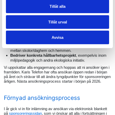
vecka 13.
Tillåt alla
I år valde vi att sponsorera organisationer som:
Bidrar till samhällets säkerhet och räddningsinsatser
Tillåt urval
genom frivilligt arbete för att hjälpa andra.
Stödjer marginaliserade grupper
och skapar bättre
möjligheter för delaktighet i samhället.
Avvisa
Främjar samarbete mellan familjer och
utbildningsinstitutioner
, vilket stärker gemenskapen
mellan skolor/daghem och hemmen.
Bedriver konkreta hållbarhetsprojekt
, exempelvis inom
miljöpedagogik och andra ekologiska initiativ.
Vi uppskattar alla engagemang och hoppas att ni ansöker igen i
framtiden. Karis Telefon har ofta ansökan öppen redan i början
på året och strävar till att ändra tyngdpunkter för sponsoreringen
årligen. Nästa ansökningsprocess startar i början på 2026.
Förnyad ansökningsprocess
I år gick vi in för inlämning av ansökan via elektronisk blankett
på
sponsoreringssidan
, som vi önskar att alla i fortsättningen i