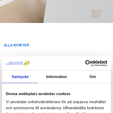
ALLA NYHETER
BESTÄLL VÅRT NYHETSBREV
Besked om sponsorstöd för 2025
har skickats ut
Samtycke
Information
Om
Nyheter
Publicerad 07.04.2025
Denna webbplats använder cookies
Vi använder enhetsidentifierare för att anpassa innehållet
och annonserna till användarna, tillhandahålla funktioner