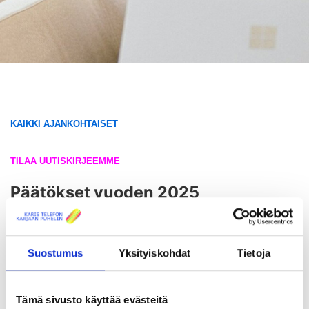
KAIKKI AJANKOHTAISET
TILAA UUTISKIRJEEMME
Päätökset vuoden 2025
sponsorointituesta on toimitettu
Uutiset
Julkaistu: 07.04.2025
Suostumus
Yksityiskohdat
Tietoja
Tämä sivusto käyttää evästeitä