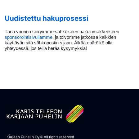
Uudistettu hakuprosessi
Tänä vuonna siirryimme sähköiseen hakulomakkeeseen
sponsorointisivullamme
, ja toivomme jatkossa kaikkien
käyttävän sitä sähköpostin sijaan. Älkää epäröikö olla
yhteydessä, jos teillä herää kysymyksiä!
Karjaan Puhelin Oy © All rights reserved