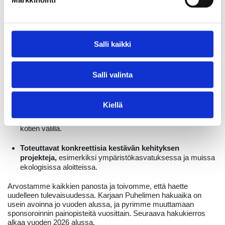
sähköpostitse viikolla 13.
Tänä vuonna päätimme tukea organisaatioita, jotka:
Edistävät yhteiskunnan turvallisuutta ja
Salli kaikki
pelastustoimintaa
vapaaehtoistyön kautta auttaakseen
muita.
Salli valinta
Tukevat marginalisoituja ryhmiä
ja luovat parempia
osallistumismahdollisuuksia yhteiskuntaan.
Kiellä
Edistävät yhteistyötä perheiden ja koulutuslaitosten
välillä
, vahvistaen yhteisöllisyyttä koulujen/päiväkotien ja
kotien välillä.
Toteuttavat konkreettisia kestävän kehityksen
projekteja,
esimerkiksi ympäristökasvatuksessa ja muissa
ekologisissa aloitteissa.
Arvostamme kaikkien panosta ja toivomme, että haette
uudelleen tulevaisuudessa. Karjaan Puhelimen hakuaika on
usein avoinna jo vuoden alussa, ja pyrimme muuttamaan
sponsoroinnin painopisteitä vuosittain. Seuraava hakukierros
alkaa vuoden 2026 alussa.