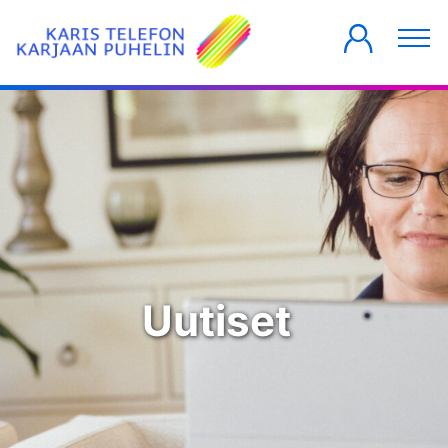
YKSITYISILLE
YRITYKSILLE
TALOYHTIÖT
Uutiset