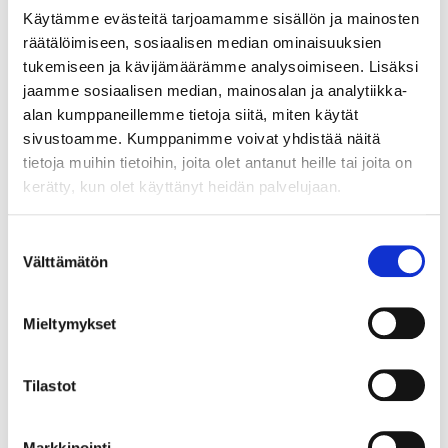
Käytämme evästeitä tarjoamamme sisällön ja mainosten
räätälöimiseen, sosiaalisen median ominaisuuksien
tukemiseen ja kävijämäärämme analysoimiseen. Lisäksi
jaamme sosiaalisen median, mainosalan ja analytiikka-
alan kumppaneillemme tietoja siitä, miten käytät
sivustoamme. Kumppanimme voivat yhdistää näitä
tietoja muihin tietoihin, joita olet antanut heille tai joita on
kerätty, kun olet käyttänyt heidän palvelujaan.
Suostumuksen
Välttämätön
valinta
Karjaan Puhelin kiittää kaikista saamistaan
sponsorointihakemuksista!
Olemme iloisia suuresta
sitoutumisesta ja tärkeästä työstä, jota tukea hakeneet
Mieltymykset
yhdistykset ja organisaatiot tekevät. Tänä vuonna saimme
peräti 39 hakemusta, ja vaikka moni niistä täytti sponsoroinnin
teemamme, emme valitettavasti voineet myöntää tukea kaikille.
Haastavat päätökset tehtiin monivaiheisen valintaprosessin
Tilastot
kautta, jotta löysimme ne organisaatiot, jotka parhaiten
vastasivat tämän vuoden sponsoroinnin teemoja ja kriteerejä.
Kaikki hakijat ovat saaneet tiedon sponsorointipäätöksistä
Markkinointi