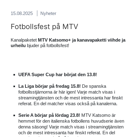
15.08.2025
Nyheter
Fotbollsfest på MTV
Kanalpaketet
MTV Katsomo+ ja kanavapaketti viihde ja
urheilu
bjuder på fotbollsfest!
UEFA Super Cup har börjat den 13.8!
La Liga börjar på fredag 15.8!
De spanska
fotbollsstjärnorna är här igen! Varje match visas i
streamingtjänsten och de mest intressanta har finskt
referat. En del matcher visas också på kanalerna.
Serie A börjar på lördag 23.8!
MTV Katsomo är
hemmet för den italienska fotbollens huvudserie även
denna säsong! Varje match visas i streamingtjänsten
och de mest intressanta har finskt referat. En del