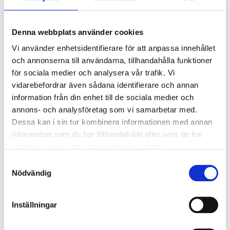
Conference League.
Du ser alltså precis samma fotbollsinnehåll som i Viaplay
Denna webbplats använder cookies
Total, bortsett från Premier League.
Vi använder enhetsidentifierare för att anpassa innehållet
och annonserna till användarna, tillhandahålla funktioner
MER OM VIAPLAY MEDIUM
för sociala medier och analysera vår trafik. Vi
vidarebefordrar även sådana identifierare och annan
information från din enhet till de sociala medier och
annons- och analysföretag som vi samarbetar med.
12.08.2025
Nyheter
Dessa kan i sin tur kombinera informationen med annan
Viaplay förnyar sportkanalernas
information som du har tillhandahållit eller som de har
namn i Finland
samlat in när du har använt deras tjänster.
Samtyckesval
Viaplay uppdaterar namnen på sina finska sportkanaler i
Nödvändig
augusti 2025. Förändringen innebär att Viaplay integrerar
sitt varumärke direkt i de lokala TV-kanalerna.
Inställningar
Nya kanalnamn från och med
12.8.2025: