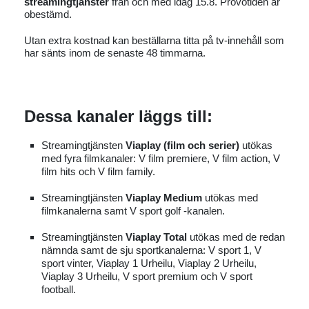
streamingtjänster
från och med idag 15.8. Prövotiden är
obestämd.
Utan extra kostnad kan beställarna titta på tv-innehåll som
har sänts inom de senaste 48 timmarna.
Dessa kanaler läggs till:
Streamingtjänsten
Viaplay (film och serier)
utökas
med fyra filmkanaler: V film premiere, V film action, V
film hits och V film family.
Streamingtjänsten
Viaplay Medium
utökas med
filmkanalerna samt V sport golf -kanalen.
Streamingtjänsten
Viaplay Total
utökas med de redan
nämnda samt de sju sportkanalerna: V sport 1, V
sport vinter, Viaplay 1 Urheilu, Viaplay 2 Urheilu,
Viaplay 3 Urheilu, V sport premium och V sport
football.