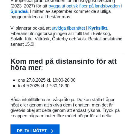
Europeiska jordbruksfonden för landsbygdsutveckling
(2023–2027) för att
bygga ut optisk fiber på landsbygden i
Sjundeå
.
I mitten av september kommer de slutliga
byggområdena att bestämmas.
Vi planerar också att
utvidga fibernätet i
Kyrkslätt
.
Fiberanslutningsförsäljningen är i fullt fart i Evitskog,
Solvik, Kitu, Vitträsk, Österby och Vols. Beställ anslutning
senast 15.9!
Kom med på distansinfo för att
höra mer
:
ons 27.8.2025 kl. 19:00-20:00
to 4.9.2025 kl. 17:30-18:30
Båda infotillfällena är tvåspråkiga. Du kan ställa frågor
högt eller genom att skriva dem i chatten, men det är
givetvis okej att delta genom att endast lyssna. Tryck på
knappen några minuter före mötet börjar för att delta:
DELTA I MÖTET