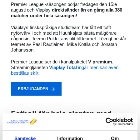
Premier League -säsongen börjar fredagen den 15:e
augusti och Viaplay
direktsänder än en gång alla 380
matcher under hela säsongen!
Viaplays finskspråkiga studioteam har fått ett tufft
nyförvärv i och med att Huuhkajats bästa målgörare
någonsin, Teemu Pukki, anslutit till teamet. I övrigt består
teamet av Pasi Rautiainen, Mika Kottila och Jonatan
Johansson.
Premier League ser du i kanalpaketet
V premium
.
Streamingtjänsten
Viaplay Total
ingår men kan även
beställas skilt.
ERBJUDANDEN
Fotboll för hela slanten med
Viaplay Medium
Streamingtjänsten Viaplay Medium
inkluderar
Samtycke
Information
Om
Bundesliga, UEFA Europa League och UEFA Europa