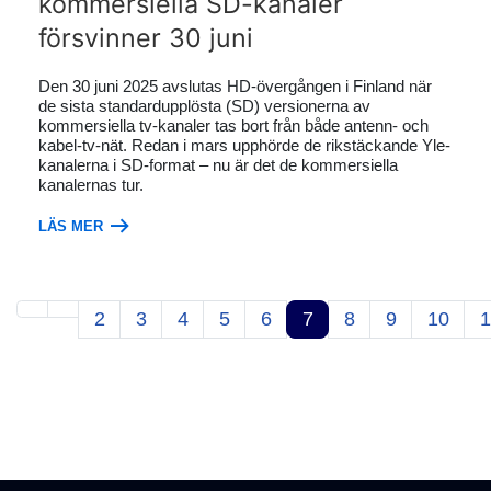
kommersiella SD-kanaler
försvinner 30 juni
Den 30 juni 2025 avslutas HD-övergången i Finland när
de sista standardupplösta (SD) versionerna av
kommersiella tv-kanaler tas bort från både antenn- och
kabel-tv-nät. Redan i mars upphörde de rikstäckande Yle-
kanalerna i SD-format – nu är det de kommersiella
kanalernas tur.
LÄS MER
2
3
4
5
6
7
8
9
10
1