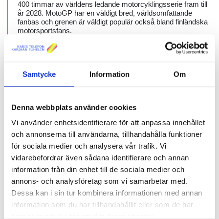
400 timmar av världens ledande motorcyklingsserie fram till
år 2028. MotoGP har en väldigt bred, världsomfattande
fanbas och grenen är väldigt populär också bland finländska
motorsportsfans.
Läs Viaplays pressmeddelande (på finska)
Samtycke
Information
Om
Denna webbplats använder cookies
Nyheter
Publicerad 08.02.2023
Vi använder enhetsidentifierare för att anpassa innehållet
F-Secures tjänster förnyas 15.2
och annonserna till användarna, tillhandahålla funktioner
för sociala medier och analysera vår trafik. Vi
Istället för att användaren ska behöva ha
vidarebefordrar även sådana identifierare och annan
olika appar, kommer
alla funktioner att
information från din enhet till de sociala medier och
kombineras i en app.
annons- och analysföretag som vi samarbetar med.
Detta
Dessa kan i sin tur kombinera informationen med annan
innebä
information som du har tillhandahållit eller som de har
r att
samlat in när du har använt deras tjänster.
funktio