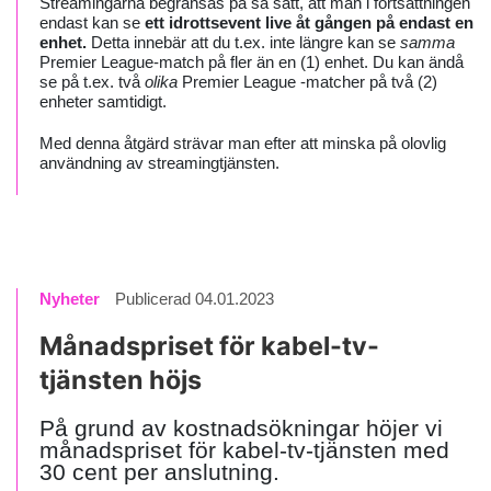
Streamingarna begränsas på så sätt, att man i fortsättningen
endast kan se
ett idrottsevent live åt gången
på endast en
enhet.
Detta innebär att du t.ex. inte längre kan se
samma
Premier League-match på fler än en (1) enhet. Du kan ändå
se på t.ex. två
olika
Premier League -matcher på två (2)
enheter samtidigt.
Med denna åtgärd strävar man efter att minska på olovlig
användning av streamingtjänsten.
Nyheter
Publicerad 04.01.2023
Månadspriset för kabel-tv-
tjänsten höjs
På grund av kostnadsökningar höjer vi
månadspriset för kabel-tv-tjänsten med
30 cent per anslutning.