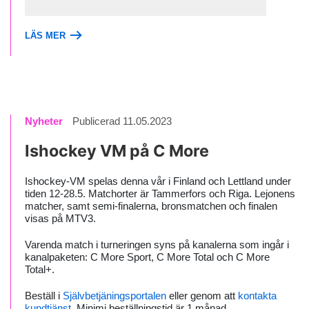
LÄS MER
Nyheter
Publicerad 11.05.2023
Ishockey VM på C More
Ishockey-VM spelas denna vår i Finland och Lettland under
tiden 12-28.5. Matchorter är Tammerfors och Riga. Lejonens
matcher, samt semi-finalerna, bronsmatchen och finalen
visas på MTV3.
Varenda match i turneringen syns på kanalerna som ingår i
kanalpaketen: C More Sport, C More Total och C More
Total+.
Beställ i
Självbetjäningsportalen
eller genom att
kontakta
kundtjänst.
Minimi beställningstid är 1 månad.