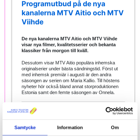
Programutbud på de nya
kanalerna MTV Aitio och MTV
Viihde
De nya kanalerna MTV Aitio och MTV Viihde
visar nya filmer, kvalitetsserier och bekanta
klassiker från morgon till kväll.
Dessutom visar MTV Aitio populära inhemska
originalserier under bästa sändningstid. Först ut
med inhemsk premiär i augusti är den andra
säsongen av serien om Maria Kallio. Till höstens
nyheter hör också bland annat storproduktionen
Estonia samt den femte säsongen av Onnela.
Du får C More -kanalpaketet första månaden
gratis
, när du väljer en kampanj med 6 månaders
tidsbundenhet! Övriga månader normalpris 9,95 €.
Samtycke
Information
Om
SE DETTA OCH ANDRA C MORE -