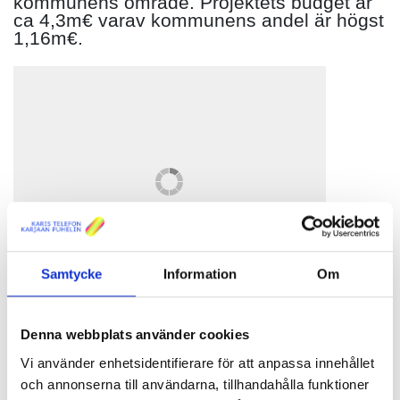
kommunens område. Projektets budget är
ca 4,3m€ varav kommunens andel är högst
1,16m€.
Samtycke
Information
Om
Patrik Gustafsson (Karis Telefon) skakar hand med Robert Nyman (Ingå kommun)
Denna webbplats använder cookies
Karis Telefon Ab har vunnit den av Nylands förbund ordnade
Vi använder enhetsidentifierare för att anpassa innehållet
upphandlingen om att bygga fasta bredbandsförbindelser på
och annonserna till användarna, tillhandahålla funktioner
Ingå kommuns område. På måndagen den 23.10 tog Ingå