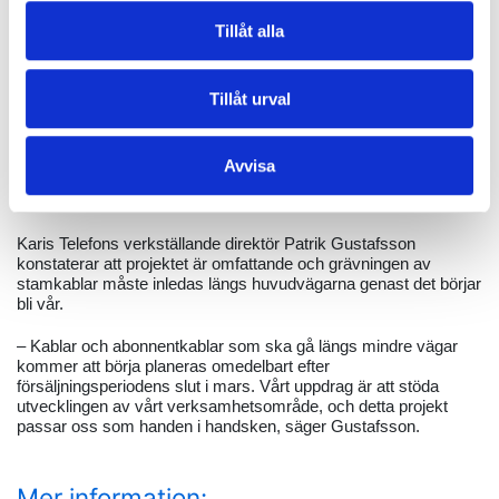
för byggandet av fibernätet är mycket snäv. För att så många
Tillåt alla
som möjligt ska ha möjlighet att få sin anslutning inom projektets
tidtabell behövs ett smidigt samarbete mellan fastighetsägarna
och entreprenörerna.
Tillåt urval
– Ju bättre vi lyckas samarbeta med markägarna och
beställarna, desto större område kommer vi att hinna bygga ut.
De stödda anslutningarna måste beställas i början av 2024 så
Avvisa
att vi kan börja planera nätets förverkligande, säger
utvecklingschef Albin Söderström på Karis Telefon.
Karis Telefons verkställande direktör Patrik Gustafsson
konstaterar att projektet är omfattande och grävningen av
stamkablar måste inledas längs huvudvägarna genast det börjar
bli vår.
– Kablar och abonnentkablar som ska gå längs mindre vägar
kommer att börja planeras omedelbart efter
försäljningsperiodens slut i mars. Vårt uppdrag är att stöda
utvecklingen av vårt verksamhetsområde, och detta projekt
passar oss som handen i handsken, säger Gustafsson.
Mer information: