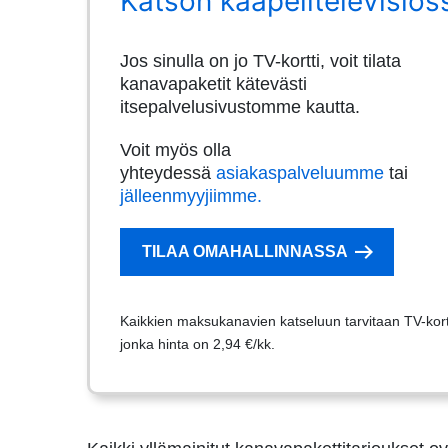
Katson kaapelitelevisios
Jos sinulla on jo TV-kortti, voit tilata
kanavapaketit kätevästi
itsepalvelusivustomme kautta.
Voit myös olla
yhteydessä
asiakaspalveluumme
tai
jälleenmyyjiimme.
TILAA OMAHALLINNASSA
Kaikkien maksukanavien katseluun tarvitaan TV-kort
jonka hinta on 2,94 €/kk.