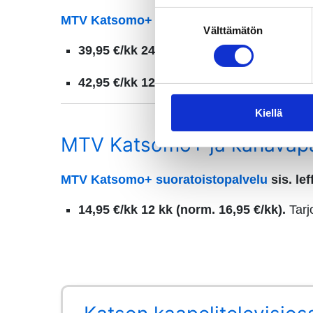
Suostumuksen
MTV Katsomo+ suoratoistopalvelu
sis. lef
Välttämätön
valinta
39,95 €/kk 24 kk
(norm. 49,95 €/kk). Tarj
42,95 €/kk 12 kk
(norm. 49,95 €/kk). Tarj
Kiellä
MTV Katsomo+ ja kanavapak
MTV Katsomo+ suoratoistopalvelu
sis. lef
14
,95 €/kk 12 kk
(norm. 16,95 €/kk).
Tarj