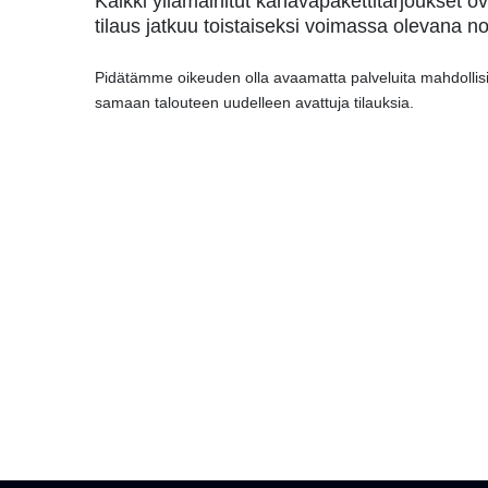
Kaikki yllämainitut kanavapakettitarjoukset
tilaus jatkuu toistaiseksi voimassa olevana n
Pidätämme oikeuden olla avaamatta palveluita mahdollisi
samaan talouteen uudelleen avattuja tilauksia.