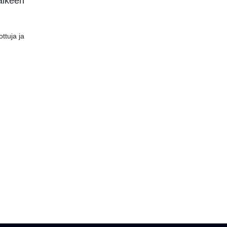
älkeen
ttuja ja