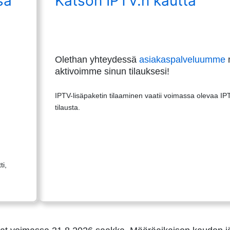
sa
Katson IPTV:n kautta
Olethan yhteydessä
asiakaspalveluumme
n
aktivoimme sinun tilauksesi!
IPTV-lisäpaketin tilaaminen vaatii voimassa olevaa IP
tilausta.
ti,