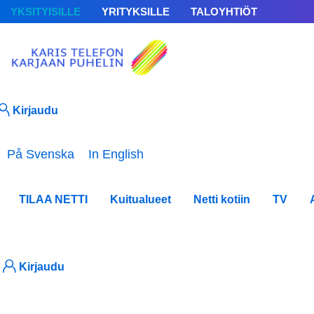
YKSITYISILLE
YRITYKSILLE
TALOYHTIÖT
Kirjaudu
Valitse kieli
På Svenska
In English
TILAA NETTI
Kuitualueet
Netti kotiin
TV
Kirjaudu