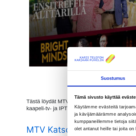
Suostumus
Tämä sivusto käyttää eväste
Tästä löydät MTV Katsomon kanavapakettien aj
Käytämme evästeitä tarjoama
kaapeli-tv- ja IPTV-asiakkaita. Suoratoisto sis
ja kävijämäärämme analysoim
kumppaneillemme tietoja siitä
MTV Katsomo+ ja kanavapake
olet antanut heille tai joita o