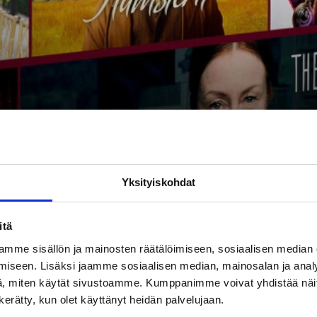
Yksityiskohdat
itä
ankohtaiset tarjoukset, jotka koskevat nykyisiä ja uusi
mme sisällön ja mainosten räätälöimiseen, sosiaalisen median
ältyy.
iseen. Lisäksi jaamme sosiaalisen median, mainosalan ja analy
, miten käytät sivustoamme. Kumppanimme voivat yhdistää näitä t
tti viihde ja urheilu
n kerätty, kun olet käyttänyt heidän palvelujaan.