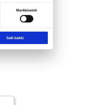
iin.
Markkinointi
Salli kaikki