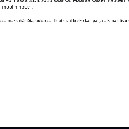
 ovat voimassa 31.8.2026 saakka. Määräaikaisen kauden j
ormaalihintaan.
ssa maksuhäiriötapauksissa. Edut eivät koske kampanja-aikana irtisano