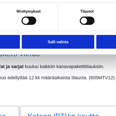
fat, sarjat ja urheilu
kuuluu kaikkiin kanavapakettitilauks
Mieltymykset
Tilastot
ous edellyttää 24 kk määräaikaista tilausta. (408MTU24)
ous edellyttää 12 kk määräaikaista tilausta. (408MTU12)
Salli valinta
etti viihde
fat ja sarjat
kuuluu kaikkiin kanavapakettitilauksiin.
ous edellyttää 12 kk määräaikaista tilausta. (605MTV12)