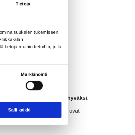
Tietoja
 ominaisuuksien tukemiseen
tiikka-alan
ietoja muihin tietoihin, joita
Markkinointi
kylän tai paikallisyhteisön hyväksi
.
Salli kaikki
söllisyyttä vahvistavat ideat ovat