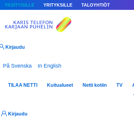
YKSITYISILLE
YRITYKSILLE
TALOYHTIÖT
Kirjaudu
Valitse kieli
På Svenska
In English
TILAA NETTI
Kuitualueet
Netti kotiin
TV
Uuti
Kirjaudu