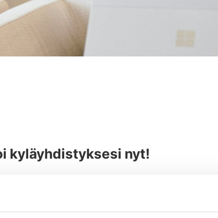
i kyläyhdistyksesi nyt!
söllisyyttä ja elävöittää paikallista arkea? Nyt on oik