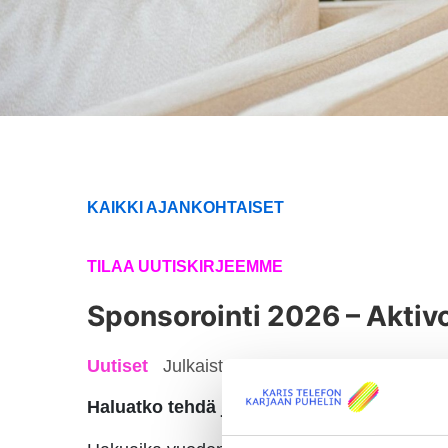
KAIKKI AJANKOHTAISET
TILAA UUTISKIRJEEMME
Sponsorointi 2026 – Aktivo
Uutiset
Julkaistu: 16.12.2025
Haluatko tehdä jotain, joka vahvistaa yhtei