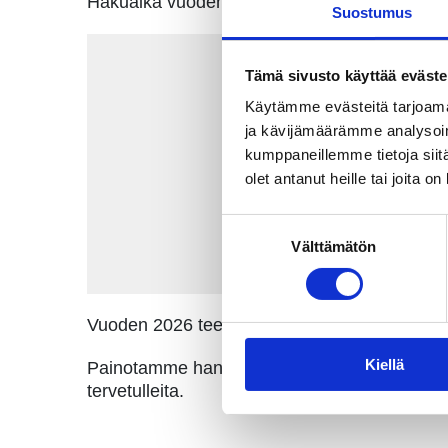
Hakuaika vuoden 2026 sponsorointiin on käy
Suostumus
Tämä sivusto käyttää eväste
Käytämme evästeitä tarjoama
ja kävijämäärämme analysoim
kumppaneillemme tietoja siitä
olet antanut heille tai joita o
Suostumuksen
Välttämätön
valinta
Vuoden 2026 teema on
kyläyhdistykset ja v
Kiellä
Painotamme hankkeita, jotka toteutetaan maaseu
tervetulleita.