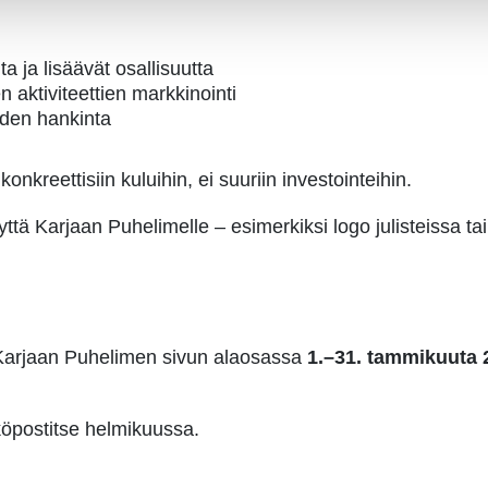
a ja lisäävät osallisuutta
n aktiviteettien markkinointi
eiden hankinta
 konkreettisiin kuluihin, ei suuriin investointeihin.
ä Karjaan Puhelimelle – esimerkiksi logo julisteissa tai
 Karjaan Puhelimen sivun alaosassa
1.–31. tammikuuta 
hköpostitse helmikuussa.