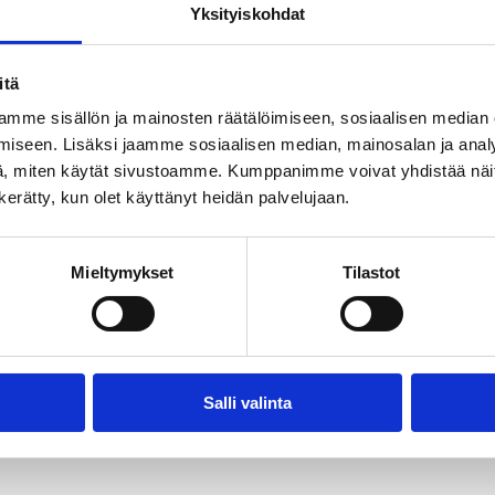
nnissä 1.–31. tammikuuta.
Yksityiskohdat
itä
mme sisällön ja mainosten räätälöimiseen, sosiaalisen median
iseen. Lisäksi jaamme sosiaalisen median, mainosalan ja analy
, miten käytät sivustoamme. Kumppanimme voivat yhdistää näitä t
n kerätty, kun olet käyttänyt heidän palvelujaan.
Mieltymykset
Tilastot
astaavat organisaatiot, jotka toimivat elinvoimaisen 
Salli valinta
dulla tai harvaan asutuilla alueilla – mutta kaikki yhtei