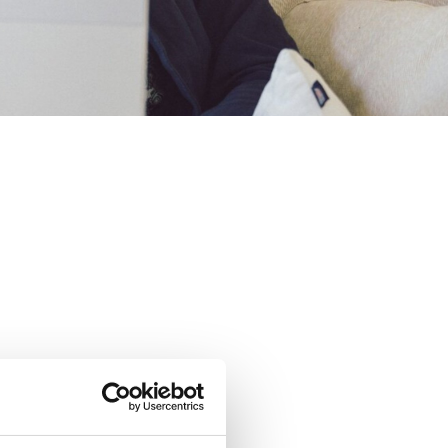
ea hetki toimia!