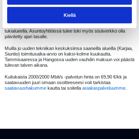
Voit tilata tämän huippunopeuden uusimmilla kuitualueillamme
niin omakoteihin kuin rivi- ja kerrostaloasuntoihinkin normaalilla
Kiellä
toimitusajalla. Nämä onnelliset osoitteet sijaitsevat pääosin
Kirkkonummella ja Inkoon parhaillaan työn alla olevalla
tukialueella. Asuntoyhtiöissä tulee toki myös sisäverkko olla
päivitetty ajan tasalle.
Muilla jo uuden tekniikan keskuksiinsa saaneilla alueilla (Karjaa,
Siuntio) toimitusaika-arvio on kaksi-kolme kuukautta.
Tammisaaressa ja Hangossa uuden vauhdin makuun voi päästä
tulevan talven aikana.
Kuitukaista 2000/2000 Mbit/s -palvelun hinta on 69,90 €/kk ja
saatavuuden juuri omaan osoitteeseesi voit tarkistaa
saatavuushakumme
kautta tai soitella
asiakaspalveluumme
.