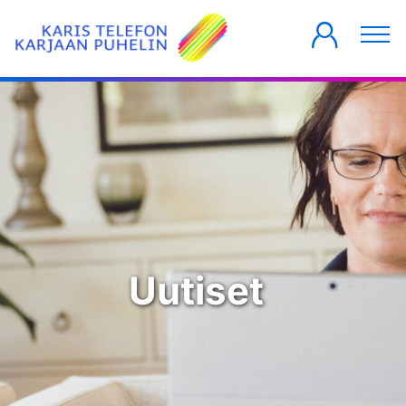
YKSITYISILLE
YRITYKSILLE
TALOYHTIÖT
Uutiset