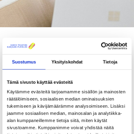
KAIKKI AJANKOHTAISET
Suostumus
Yksityiskohdat
Tietoja
TILAA UUTISKIRJEEMME
Nyt Kuitukaista saatavilla myös
Tämä sivusto käyttää evästeitä
2000/2000 Mbit/s nopeudella!
Käytämme evästeitä tarjoamamme sisällön ja mainosten
räätälöimiseen, sosiaalisen median ominaisuuksien
tukemiseen ja kävijämäärämme analysoimiseen. Lisäksi
Uutiset
Julkaistu: 26.09.2024
jaamme sosiaalisen median, mainosalan ja analytiikka-
alan kumppaneillemme tietoja siitä, miten käytät
sivustoamme. Kumppanimme voivat yhdistää näitä