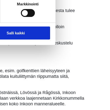
okuituinfrasta.
Markkinointi
rin osa valokuidun kustannuksesta tulee
ri Peltonen valaisee.
syvän asumisen alueiksi, jolloin
Salli kaikki
t naapurit mukaan ja avata keskustelu
, esim. golfkenttien läheisyyteen ja
ta kuituliittymän riippumatta siitä,
Höstnäissä, Lövössä ja Rågössä, Inkoon
illaan verkkoa laajennetaan Kirkkonummella
amisen koko Inkoon manneralueelle.