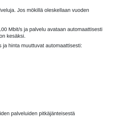
lveluja. Jos mökillä oleskellaan vuoden
0/100 Mbit/s ja palvelu avataan automaattisesti
ion kesäksi.
s ja hinta muuttuvat automaattisesti:
eiden palveluiden pitkäjänteisestä