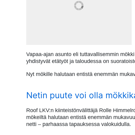
Vapaa-ajan asunto eli tuttavallisemmin mökki
yhdistyvät etätyöt ja taloudessa on suoratoisto
Nyt mökille halutaan entistä enemmän mukav
Netin puute voi olla mökki
Roof LKV:n kiinteistönvälittäjä Rolle Himmel
mökeiltä halutaan entistä enemmän mukavuuksia
netti – parhaassa tapauksessa valokuidulla.