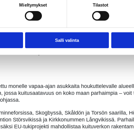
si valokuitua, riippuvat rakentamiskustannukset alueen val
Mieltymykset
Tilastot
 jos tilaajia on tarpeeksi ja etäisyydet maltilliset. Suu
atkaisee, valokuituyhtiö ElmoNetin liiketoimintajohtaja Ja
ikoitellen entiset mökkialueet ovat alkaneet muuttua py
ynyt esimerkiksi Tampereen Teiskossa.
Salli valinta
imivat valokuituyhtiöt, kerätä mökkinetistä kiinnostunee
tu monelle vapaa-ajan asukkaita houkuttelevalle alueelle
 jossa kuitusaatavuus on koko maan parhaimpia – voit tila
pohjassa.
minneforsissa, Skogbyssä, Skåldön ja Torsön saarilla, 
iuntion Störsvikissä ja Kirkkonummen Långvikissä. Parha
 Lisäksi EU-tukiprojekti mahdollistaa kuituverkon rakent