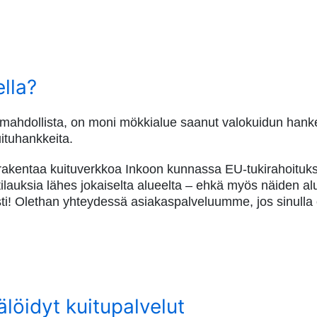
lla?
 mahdollista, on moni mökkialue saanut valokuidun hank
uituhankkeita.
rakentaa kuituverkkoa Inkoon kunnassa EU-tukirahoituks
uksia lähes jokaiselta alueelta – ehkä myös näiden alue
asti! Olethan yhteydessä asiakaspalveluumme, jos sinulla
löidyt kuitupalvelut