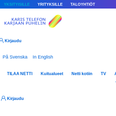
YKSITYISILLE
YRITYKSILLE
TALOYHTIÖT
Kirjaudu
Valitse kieli
På Svenska
In English
TILAA NETTI
Kuitualueet
Netti kotiin
TV
Blo
Kirjaudu