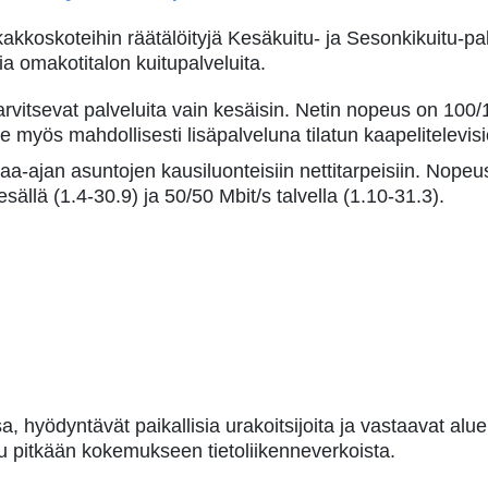
akkoskoteihin räätälöityjä Kesäkuitu- ja Sesonkikuitu-pa
sia omakotitalon kuitupalveluita.
a tarvitsevat palveluita vain kesäisin. Netin nopeus on 10
e myös mahdollisesti lisäpalveluna tilatun kaapelitelevis
aa-ajan asuntojen kausiluonteisiin nettitarpeisiin. Nopeu
ällä (1.4-30.9) ja 50/50 Mbit/s talvella (1.10-31.3).
a, hyödyntävät paikallisia urakoitsijoita ja vastaavat alu
u pitkään kokemukseen tietoliikenneverkoista.