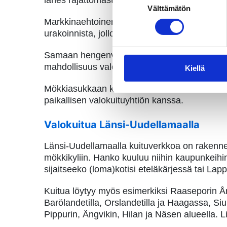
lähes rajattomasti. Jos mökillä ei ole valmiik
Välttämätön
valinta
Markkinaehtoinen rakentaminen on mahdollista,
urakoinnista, jolloin etäisyys runkoverkkoon r
Samaan hengenvetoon hän huomauttaa, että pa
mahdollisuus valokuituun kasvaa. Näin on kä
Kiellä
Mökkiasukkaan kannattaakin tutkia alueella to
paikallisen valokuituyhtiön kanssa.
Valokuitua Länsi-Uudellamaalla
Länsi-Uudellamaalla kuituverkkoa on rakennet
mökkikyliin. Hanko kuuluu niihin kaupunkeihin,
sijaitseeko (loma)kotisi eteläkärjessä tai Lap
Kuitua löytyy myös esimerkiksi Raaseporin Å
Barölandetilla, Orslandetilla ja Haagassa, S
Pippurin, Ängvikin, Hilan ja Näsen alueella.