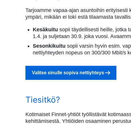
Tarjoamme vapaa-ajan asuntoihin erityisesti k
ympäri, mikään ei toki estä tilaamasta tavalli
Kesäkuitu
sopii täydellisesti heille, jotk
1.4. ja suljetaan 30.9. joka vuosi. Avaamm
Sesonkikuitu
sopii varsin hyvin esim. vap
nettiyhteyden nopeus on 300/300 Mbit/s kes
Valitse sinulle sopiva nettiyhteys
Tiesitkö?
Kotimaiset Finnet-yhtiöt työllistävät kotimaass
kehittämisestä. Yhtiöiden osaaminen perustu