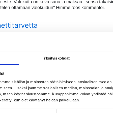
 este. Valokuitu on kova sana ja maksaa itsensä takaisin
ittelen ottamaan valokuidun" Himmelroos kommentoi.
ttitarvetta
n toinenkin muutostrendi: Mökki hankitaan yhä useamm
e yhteinen paikka, jossa kokoontua ja viettää yhdessä aik
t netille kasvavat. Himmelroosin mukaan nuoria ei saa mö
Yksityiskohdat
eydenpitoon.
mutta kun jälkikasvu täytti 10 ja netin tarve taloudessa kas
itä
mme sisällön ja mainosten räätälöimiseen, sosiaalisen median
iseen. Lisäksi jaamme sosiaalisen median, mainosalan ja analy
ii riittävästi tilaajia
, miten käytät sivustoamme. Kumppanimme voivat yhdistää näitä t
n kerätty, kun olet käyttänyt heidän palvelujaan.
varmin: sen toiminta ei riipu säästä tai käyttäjämääristä