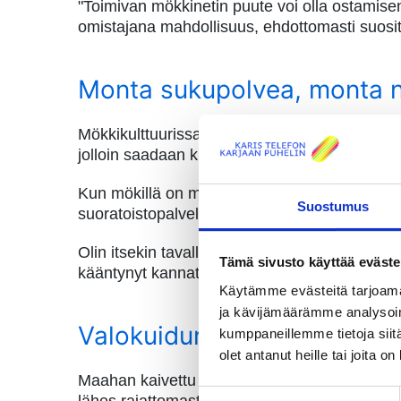
"Toimivan mökkinetin puute voi olla ostamisen
omistajana mahdollisuus, ehdottomasti suos
Monta sukupolvea, monta ne
Mökkikulttuurissa näkyy Himmelroosin mukaa
jolloin saadaan kuluja alas ja samalla suvull
Kun mökillä on monta sukupolvea, myös tarpee
Suostumus
suoratoistopalveluihin ja ystävien kanssa yht
Olin itsekin tavallinen 4G:n ja 5G:n käyttäjä, 
Tämä sivusto käyttää eväste
kääntynyt kannattamaan valokuitua.
Käytämme evästeitä tarjoama
ja kävijämäärämme analysoim
Valokuidun rakentaminen vaat
kumppaneillemme tietoja siitä
olet antanut heille tai joita o
Maahan kaivettu valokuitu on nettiyhteyksistä 
Suostumuksen