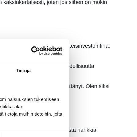
 kaksinkertaisesti, joten jos siihen on mökin
in useamman sukupolven yhteisinvestointina,
aa.
kille, jos siellä ei ole mahdollisuutta
Tietoja
voi, mobiiliyhteys ei enää riittänyt. Olen siksi
 ominaisuuksien tukemiseen
tiikka-alan
ietoja muihin tietoihin, joita
, ja nettinopeutta on mahdollista hankkia