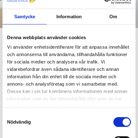
Samtycke
Information
Om
Denna webbplats använder cookies
Vi använder enhetsidentifierare för att anpassa innehållet
och annonserna till användarna, tillhandahålla funktioner
ALLA NYHETER
för sociala medier och analysera vår trafik. Vi
vidarebefordrar även sådana identifierare och annan
BESTÄLL VÅRT NYHETSBREV
information från din enhet till de sociala medier och
Upplev VR och lär dej om fiber på
annons- och analysföretag som vi samarbetar med.
Dessa kan i sin tur kombinera informationen med annan
Raseborg Expo!
information som du har tillhandahållit eller som de har
samlat in när du har använt deras tjänster.
Nyheter
Publicerad 23.05.2017
Samtyckesval
Vi deltar återigen i Raseborg Expo, som ordnas i slutet av denna
Nödvändig
vecka. Vi finns i vår monter E10 på fredag 26.5 kl. 14 - 20 och
lördag 27.5 kl. 10 - 16.