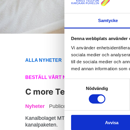
Samtycke
Denna webbplats använder 
Vi använder enhetsidentifierar
sociala medier och analysera 
ALLA NYHETER
till de sociala medier och a
med annan information som du 
BESTÄLL VÅRT NYHETSBREV
Samtyckesval
Nödvändig
C more Tennis-kanalen up
Nyheter
Publicerad 30.11.2016
Kanalbolaget MTV upphör med C more Tennis-
Avvisa
kanalpaketen.