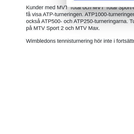
Kunder med MVT Total och MVT Total Sport-kana
få visa ATP-turneringen. ATP1000-turneringen,
också ATP500- och ATP250-turneringarna. Tur
på MTV Sport 2 och MTV Max.
Wimbledons tennisturnering hör inte i fortsättn