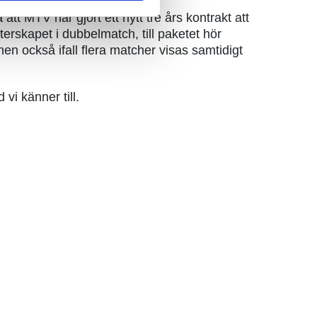
t MTV har gjort ett nytt tre års kontrakt att
erskapet i dubbelmatch, till paketet hör
 också ifall flera matcher visas samtidigt
vi känner till.