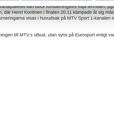
lpaketet kan dock fortsättningsvis följa tennisen, pga at
 där Henri Kontinen i finalen 20.11 kämpade åt sig mäst
neringarna visas i huvudsak på MTV Sport 1-kanalen men
ingen till MTV:s utbud, utan syns på Eurosport enligt vad 