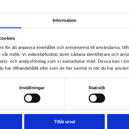
Information
cookies
e för att anpassa innehållet och annonserna till användarna, tillh
vår trafik. Vi vidarebefordrar även sådana identifierare och anna
nnons- och analysföretag som vi samarbetar med. Dessa kan i sin
har tillhandahållit eller som de har samlat in när du har använt 
Inställningar
Statistik
phör 31.12.2016
kanalen 31.12.2016. C more Tennis har varit en del av
Tillåt urval