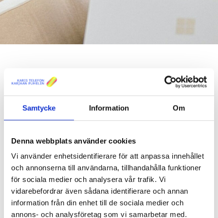
ALLA NYHETER
Samtycke
Information
Om
BESTÄLL VÅRT NYHETSBREV
Fiber att få för alla i Karis centrum,
Denna webbplats använder cookies
Lövkulla, Prästgården, Kila, Tallmo
Vi använder enhetsidentifierare för att anpassa innehållet
och Bäljars samt Ekenäs centrum,
och annonserna till användarna, tillhandahålla funktioner
Österby och Trollböle
för sociala medier och analysera vår trafik. Vi
vidarebefordrar även sådana identifierare och annan
Nyheter
Publicerad 08.11.2016
information från din enhet till de sociala medier och
annons- och analysföretag som vi samarbetar med.