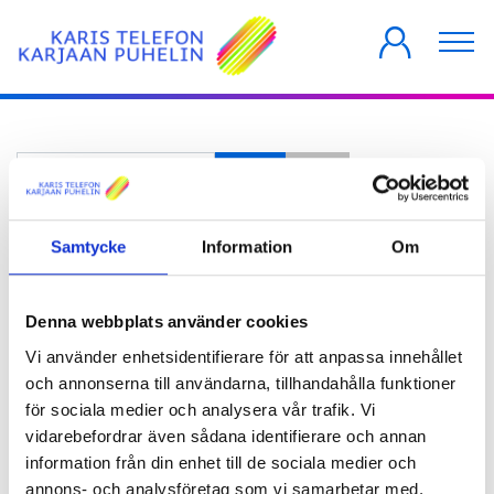
PRIVATKUNDER
FÖRETAG
HUSBOLAG
Ange del av rubrik
Filtrera
Rensa
Visa #
Samtycke
Information
Om
Fiber till
landsbygden -
Denna webbplats använder cookies
projekt
Vi använder enhetsidentifierare för att anpassa innehållet
och annonserna till användarna, tillhandahålla funktioner
för sociala medier och analysera vår trafik. Vi
vidarebefordrar även sådana identifierare och annan
information från din enhet till de sociala medier och
annons- och analysföretag som vi samarbetar med.