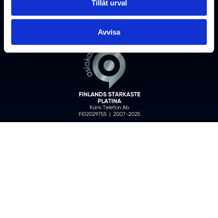
Tillåt urval
Karis Telefon Ab ©
2026
All rights reserved
Fo-nummer: 0202975-5
Avvisa
KONTAKTUPPGIFTER
DATASKYDDSBESKRIVNINGAR