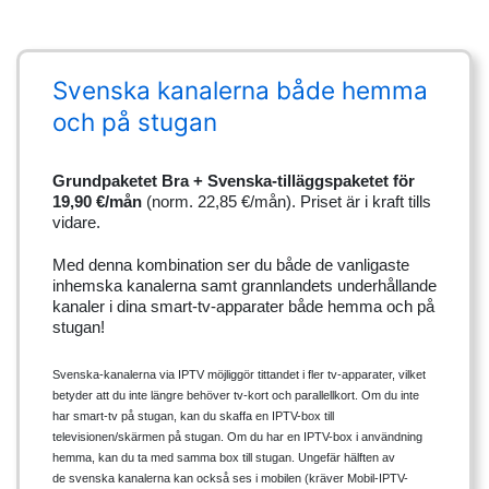
Svenska kanalerna både hemma
och på stugan
Grundpaketet Bra + Svenska-tilläggspaketet för
19,90 €/mån
(norm. 22,85 €/mån). Priset är i kraft tills
vidare.
Med denna kombination ser du både de vanligaste
inhemska kanalerna samt grannlandets underhållande
kanaler i dina smart-tv-apparater både hemma och på
stugan!
Svenska-kanalerna via IPTV möjliggör tittandet i fler tv-apparater, vilket
betyder att du inte längre behöver tv-kort och parallellkort. Om du inte
har smart-tv på stugan, kan du skaffa en IPTV-box till
televisionen/skärmen på stugan. Om du har en IPTV-box i användning
hemma, kan du ta med samma box till stugan. Ungefär hälften av
de
svenska kanalerna kan också ses i mobilen (kräver Mobil-IPTV-