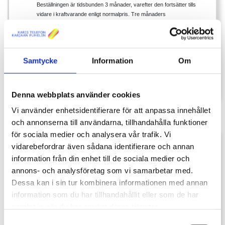
Beställningen är tidsbunden 3 månader, varefter den fortsätter tills
vidare i kraftvarande enligt normalpris. Tre månaders
helhetskostnad 37,20 €.
Bäst-grundpaketet och Mobil-IPTV för
endast
14,90 €/mån
(norm. 29,80 €/mån) 3 mån
Samtycke
Information
Om
Beställningen är tidsbunden 3 månader, varefter den fortsätter tills
vidare i kraftvarande enligt normalpris. Tre månaders
helhetskostnad 44,70 €.
Denna webbplats använder cookies
Vi använder enhetsidentifierare för att anpassa innehållet
och annonserna till användarna, tillhandahålla funktioner
för sociala medier och analysera vår trafik. Vi
Kom igång ordentligt med IPTV-
vidarebefordrar även sådana identifierare och annan
information från din enhet till de sociala medier och
pluspaketet
annons- och analysföretag som vi samarbetar med.
Dessa kan i sin tur kombinera informationen med annan
Med IPTV-pluspaketet är det riktigt lätt att komma
information som du har tillhandahållit eller som de har
igång!
samlat in när du har använt deras tjänster.
IPTV-pluspaketet är ett omfattande alternativ för dig
Samtyckesval