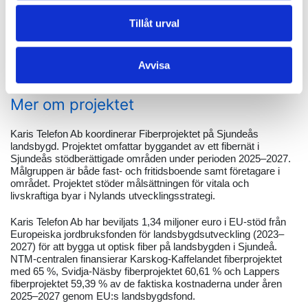
byggområde.
Tillåt urval
BESTÄLL FIBERANSLUTNING
Avvisa
Mer om projektet
Karis Telefon Ab koordinerar Fiberprojektet på Sjundeås
landsbygd. Projektet omfattar byggandet av ett fibernät i
Sjundeås stödberättigade områden under perioden 2025–2027.
Målgruppen är både fast- och fritidsboende samt företagare i
området. Projektet stöder målsättningen för vitala och
livskraftiga byar i Nylands utvecklingsstrategi.
Karis Telefon Ab har beviljats 1,34 miljoner euro i EU-stöd från
Europeiska jordbruksfonden för landsbygdsutveckling (2023–
2027) för att bygga ut optisk fiber på landsbygden i Sjundeå.
NTM-centralen finansierar Karskog-Kaffelandet fiberprojektet
med 65 %, Svidja-Näsby fiberprojektet 60,61 % och Lappers
fiberprojektet 59,39 % av de faktiska kostnaderna under åren
2025–2027 genom EU:s landsbygdsfond.