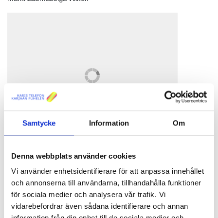
Samtycke
Information
Om
De slutliga byggområdena är nu fastställda och
Denna webbplats använder cookies
beställningarna som hittills kommit in är bekräftade. Även
nätplaneringen är inledd.
Vi använder enhetsidentifierare för att anpassa innehållet
och annonserna till användarna, tillhandahålla funktioner
Preliminärt planerar vi att utvidga fibernätet i Sjundeå enligt
för sociala medier och analysera vår trafik. Vi
ordningen:
vidarebefordrar även sådana identifierare och annan
Karskog
information från din enhet till de sociala medier och