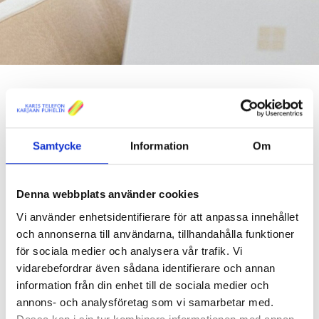
ALLA NYHETER
Samtycke
Information
Om
BESTÄLL VÅRT NYHETSBREV
Viaplay förnyar sportkanalernas
Denna webbplats använder cookies
namn i Finland
Vi använder enhetsidentifierare för att anpassa innehållet
och annonserna till användarna, tillhandahålla funktioner
för sociala medier och analysera vår trafik. Vi
Nyheter
Publicerad 12.08.2025
vidarebefordrar även sådana identifierare och annan
Viaplay uppdaterar namnen på sina finska sportkanaler i augusti
information från din enhet till de sociala medier och
2025. Förändringen innebär att Viaplay integrerar sitt varumärke
annons- och analysföretag som vi samarbetar med.
direkt i de lokala TV-kanalerna.