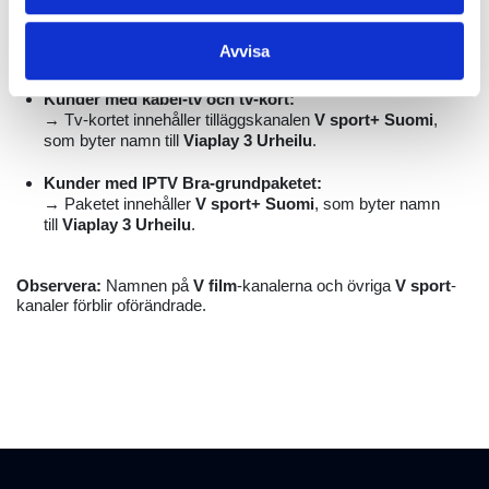
V premium:
→ Kanalerna
V sport 1 Suomi
och
V sport 2 Suomi
byter
Avvisa
namn till
Viaplay 1 Urheilu
och
Viaplay 2 Urheilu
.
Kunder med kabel-tv och tv-kort:
→ Tv-kortet innehåller tilläggskanalen
V sport+ Suomi
,
som byter namn till
Viaplay 3 Urheilu
.
Kunder med IPTV Bra-grundpaketet:
→ Paketet innehåller
V sport+ Suomi
, som byter namn
till
Viaplay 3 Urheilu
.
Observera:
Namnen på
V film
-kanalerna och övriga
V sport
-
kanaler förblir oförändrade.