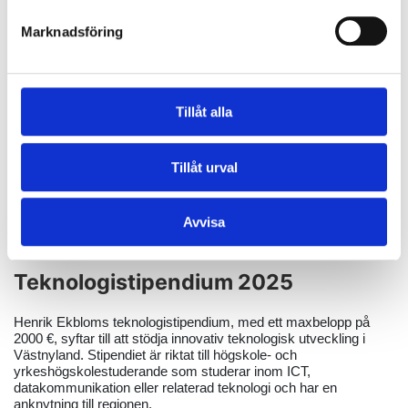
Vi stödjer lokala organisationer i Kyrkslätt, Sjundeå, Ingå,
Raseborg och Hangö med bidrag på upp till 1000 € per
Marknadsföring
organisation. I år prioriterar vi föreningar, projekt och aktiviteter
inom:
Gemenskap och delaktighet:
Evenemang och aktiviteter
som förbättrar livet lokalt.
Tillåt alla
Hållbar utveckling:
Initiativ för miljöskydd och hållbara
lösningar.
Ansökan sker via en digital blankett och är öppen fram till 16
Tillåt urval
februari 2025, och beslut meddelas mars. Besök vår
hemsida
för mer information och ansökan!
Avvisa
Teknologistipendium 2025
Henrik Ekbloms teknologistipendium, med ett maxbelopp på
2000 €, syftar till att stödja innovativ teknologisk utveckling i
Västnyland. Stipendiet är riktat till högskole- och
yrkeshögskolestuderande som studerar inom ICT,
datakommunikation eller relaterad teknologi och har en
anknytning till regionen.