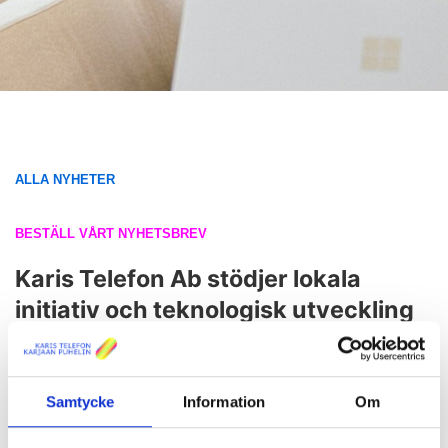
ALLA NYHETER
BESTÄLL VÅRT NYHETSBREV
Karis Telefon Ab stödjer lokala
initiativ och teknologisk utveckling
Nyheter
Publicerad 16.01.2025
Karis Telefon Ab presenterar två spännande möjligheter för
Samtycke
Information
Om
2025: vårt sponsorprogram och ansökningen för Henrik
Ekbloms teknologistipendium.