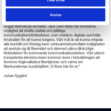
Det finns ännu mycket arbete att göra för att utvidga tillgången
till snabbt och pålitligt internet. Inte minst i dessa undantagstider
finns det ett stort behov av att kunna jobba, studera och fungera
Avvisa
online både i städer och på glesbygd. Det är en stor fördel för
närregionen att ha en stabil, lokal aktör som bär ansvar för att
bygga fibernät på området. Tack vare detta har invånarna
möjlighet att skaffa stabila och pålitliga
kommunikationsförbindelser, som nutidens digitala samhälle
förutsätter för att kunna fungera. Vårt mål är att kunna erbjuda
alla hushåll och företag inom verksamhetsområdet möjligheten
att ansluta sig till fibernätet och därmed säkra tillräckliga
förbindelser för kommande kommunikationsbehov. Vårt ytterst
kompetenta tekniska team kommer även i fortsättningen att
leverera högkvalitativa fibertjänster och värna om
fiberkundernas kundnöjdhet. Vi finns här för er.”
Johan Nygård