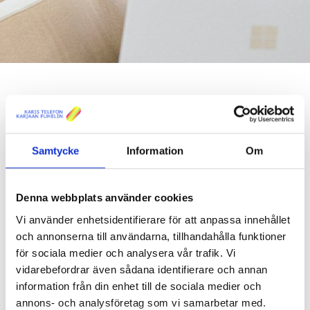
ALLA NYHETER
Samtycke
Information
Om
BESTÄLL VÅRT NYHETSBREV
Ny teknisk chef
Denna webbplats använder cookies
Vi använder enhetsidentifierare för att anpassa innehållet
Nyheter
Publicerad 28.04.2020
och annonserna till användarna, tillhandahålla funktioner
Johan Nygård inleder sitt arbete som vår tekniska chef
för sociala medier och analysera vår trafik. Vi
1.12.2020. I posten efterträder han Patrik Gustafsson, som tar
vidarebefordrar även sådana identifierare och annan
över som verkställande direktör.
information från din enhet till de sociala medier och
annons- och analysföretag som vi samarbetar med.