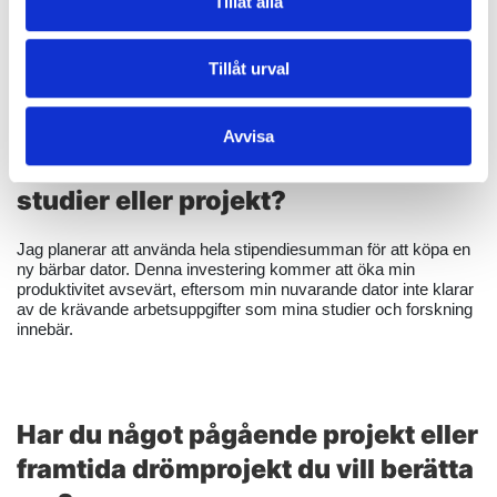
Tillåt alla
autonoma system, väcktes redan för många år sedan och har
varit en drivkraft för mig sedan dess.
Tillåt urval
Hur planerar du att använda
Avvisa
stipendiet för att stödja dina
studier eller projekt?
Jag planerar att använda hela stipendiesumman för att köpa en
ny bärbar dator. Denna investering kommer att öka min
produktivitet avsevärt, eftersom min nuvarande dator inte klarar
av de krävande arbetsuppgifter som mina studier och forskning
innebär.
Har du något pågående projekt eller
framtida drömprojekt du vill berätta