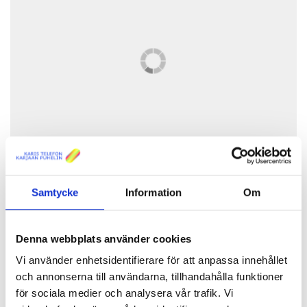
Henrik Ekbloms teknologistipendium,
vars syfte är att främja
Samtycke
Information
Om
innovativ teknologisk utveckling i regionen, delades år 2025 ut till
tre stipendiater. Som tredje presenterar vi
Jesper Winsten
som
är uppvuxen i Karis.
Denna webbplats använder cookies
Vi använder enhetsidentifierare för att anpassa innehållet
och annonserna till användarna, tillhandahålla funktioner
Berätta kort om dig själv och din
för sociala medier och analysera vår trafik. Vi