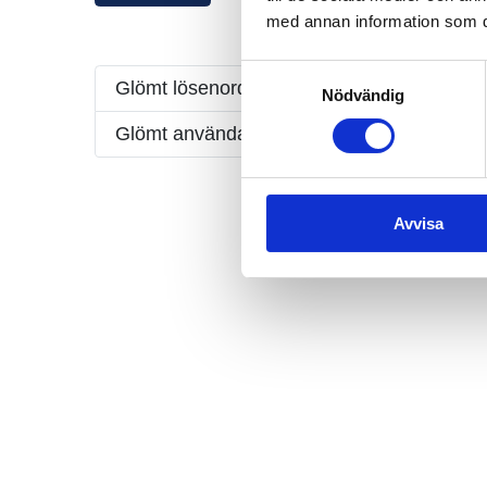
med annan information som du 
Samtyckesval
Glömt lösenordet?
Nödvändig
Glömt användarnamnet?
Avvisa