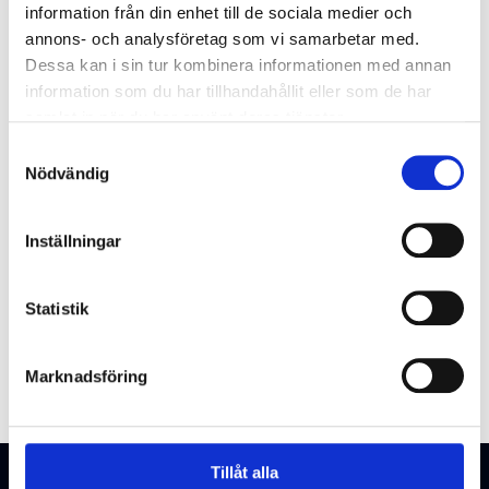
information från din enhet till de sociala medier och
Glömt användarnamnet?
annons- och analysföretag som vi samarbetar med.
Dessa kan i sin tur kombinera informationen med annan
information som du har tillhandahållit eller som de har
samlat in när du har använt deras tjänster.
Samtyckesval
Nödvändig
Inställningar
Statistik
Marknadsföring
Tillåt alla